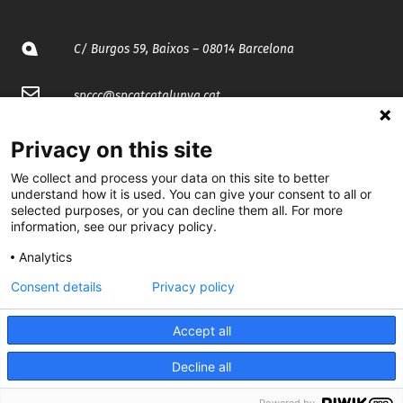
C/ Burgos 59, Baixos – 08014 Barcelona
spccc@
spcgtcatalunya.cat
935 120 481
Privacy on this site
We collect and process your data on this site to better
@CGTCatalunya
understand how it is used. You can give your consent to all or
selected purposes, or you can decline them all. For more
information, see our privacy policy.
cgtcatalunya
Analytics
CGTCatalunya
Consent details
Privacy policy
cgtcatalunya
Accept all
Decline all
Desenvolupat per