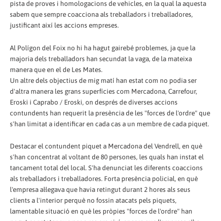
pista de proves i homologacions de vehicles, en la qual la aquesta
sabem que sempre coacciona als treballadors i treballadores,
justificant així les accions empreses.
Al Polígon del Foix no hi ha hagut gairebé problemes, ja que la
majoria dels treballadors han secundat la vaga, de la mateixa
manera que en el de Les Mates.
Un altre dels objectius de mig matí han estat com no podia ser
d'altra manera les grans superfícies com Mercadona, Carrefour,
Eroski i Caprabo / Eroski, on després de diverses accions
contundents han requerit la presència de les "forces de l'ordre" que
s'han limitat a identificar en cada cas a un membre de cada piquet.
Destacar el contundent piquet a Mercadona del Vendrell, en què
s'han concentrat al voltant de 80 persones, les quals han instat el
tancament total del local. S'ha denunciat les diferents coaccions
als treballadors i treballadores. Forta presència policial, en què
l'empresa al·legava que havia retingut durant 2 hores als seus
clients a l'interior perquè no fossin atacats pels piquets,
lamentable situació en què les pròpies "forces de l'ordre" han