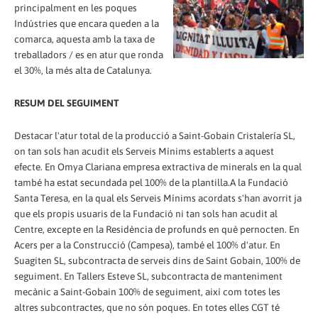
principalment en les poques
Indústries que encara queden a la
comarca, aquesta amb la taxa de
treballadors / es en atur que ronda
el 30%, la més alta de Catalunya.
RESUM DEL SEGUIMENT
Destacar l'atur total de la producció a Saint-Gobain Cristalería SL,
on tan sols han acudit els Serveis Mínims establerts a aquest
efecte. En Omya Clariana empresa extractiva de minerals en la qual
també ha estat secundada pel 100% de la plantilla.A la Fundació
Santa Teresa, en la qual els Serveis Mínims acordats s'han avorrit ja
que els propis usuaris de la Fundació ni tan sols han acudit al
Centre, excepte en la Residència de profunds en què pernocten. En
Acers per a la Construcció (Campesa), també el 100% d'atur. En
Suagiten SL, subcontracta de serveis dins de Saint Gobain, 100% de
seguiment. En Tallers Esteve SL, subcontracta de manteniment
mecànic a Saint-Gobain 100% de seguiment, així com totes les
altres subcontractes, que no són poques. En totes elles CGT té