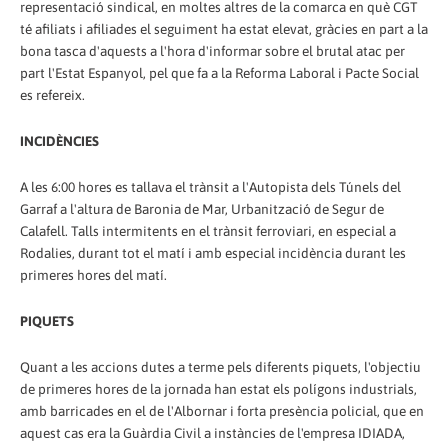
representació sindical, en moltes altres de la comarca en què CGT
té afiliats i afiliades el seguiment ha estat elevat, gràcies en part a la
bona tasca d'aquests a l'hora d'informar sobre el brutal atac per
part l'Estat Espanyol, pel que fa a la Reforma Laboral i Pacte Social
es refereix.
INCIDÈNCIES
A les 6:00 hores es tallava el trànsit a l'Autopista dels Túnels del
Garraf a l'altura de Baronia de Mar, Urbanització de Segur de
Calafell. Talls intermitents en el trànsit ferroviari, en especial a
Rodalies, durant tot el matí i amb especial incidència durant les
primeres hores del matí.
PIQUETS
Quant a les accions dutes a terme pels diferents piquets, l'objectiu
de primeres hores de la jornada han estat els polígons industrials,
amb barricades en el de l'Albornar i forta presència policial, que en
aquest cas era la Guàrdia Civil a instàncies de l'empresa IDIADA,