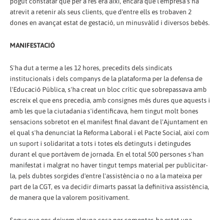
pogut constatar que per a res era així, encara que l'empresa s'ha
atrevit a retenir als seus clients, que d'entre ells es trobaven 2
dones en avançat estat de gestació, un minusvàlid i diversos bebès.
MANIFESTACIÓ
S'ha dut a terme a les 12 hores, precedits dels sindicats
institucionals i dels companys de la plataforma per la defensa de
l'Educació Pública, s'ha creat un bloc crític que sobrepassava amb
escreix el que ens precedia, amb consignes més dures que aquests i
amb les que la ciutadania s'identificava, hem tingut molt bones
sensacions sobretot en el manifest final davant de l'Ajuntament en
el qual s'ha denunciat la Reforma Laboral i el Pacte Social, així com
un suport i solidaritat a tots i totes els detinguts i detingudes
durant el que portàvem de jornada. En el total 500 persones s'han
manifestat i malgrat no haver tingut temps material per publicitar-
la, pels dubtes sorgides d'entre l'assistència o no a la mateixa per
part de la CGT, es va decidir dimarts passat la definitiva assistència,
de manera que la valorem positivament.