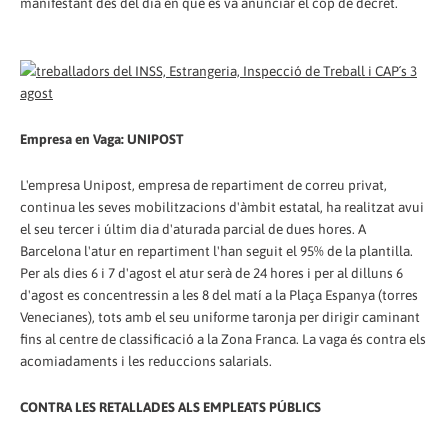
manifestant des del dia en què es va anunciar el cop de decret.
Empresa en Vaga: UNIPOST
L'empresa Unipost, empresa de repartiment de correu privat,
continua les seves mobilitzacions d'àmbit estatal, ha realitzat avui
el seu tercer i últim dia d'aturada parcial de dues hores. A
Barcelona l'atur en repartiment l'han seguit el 95% de la plantilla.
Per als dies 6 i 7 d'agost el atur serà de 24 hores i per al dilluns 6
d'agost es concentressin a les 8 del matí a la Plaça Espanya (torres
Venecianes), tots amb el seu uniforme taronja per dirigir caminant
fins al centre de classificació a la Zona Franca. La vaga és contra els
acomiadaments i les reduccions salarials.
CONTRA LES RETALLADES ALS EMPLEATS PÚBLICS