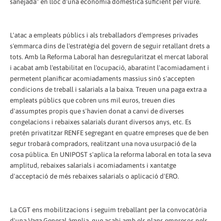
sanejada" en lloc d'una economia domèstica suficient per viure.
L'atac a empleats públics i als treballadors d'empreses privades
s'emmarca dins de l'estratègia del govern de seguir retallant drets a
tots. Amb la Reforma Laboral han desregularitzat el mercat laboral
i acabat amb l'estabilitat en l'ocupació, abaratint l'acomiadament i
permetent planificar acomiadaments massius sinó s'accepten
condicions de treball i salarials a la baixa. Treuen una paga extra a
empleats públics que cobren uns mil euros, treuen dies
d'assumptes propis que s'havien donat a canvi de diverses
congelacions i rebaixes salarials durant diversos anys, etc. Es
pretén privatitzar RENFE segregant en quatre empreses que de ben
segur trobarà compradors, realitzant una nova usurpació de la
cosa pública. En UNIPOST s'aplica la reforma laboral en tota la seva
amplitud, rebaixes salarials i acomiadaments i xantatge
d'acceptació de més rebaixes salarials o aplicació d'ERO.
La CGT ens mobilitzacions i seguim treballant per la convocatòria
d'una Vaga General àmplia, que acabi amb els plans empresos pels