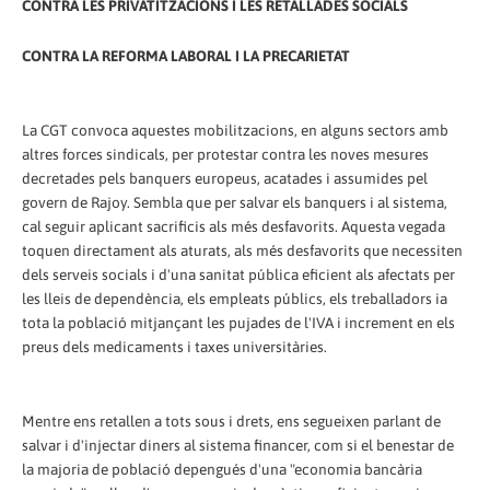
CONTRA LES PRIVATITZACIONS I LES RETALLADES SOCIALS
CONTRA LA REFORMA LABORAL I LA PRECARIETAT
La CGT convoca aquestes mobilitzacions, en alguns sectors amb
altres forces sindicals, per protestar contra les noves mesures
decretades pels banquers europeus, acatades i assumides pel
govern de Rajoy. Sembla que per salvar els banquers i al sistema,
cal seguir aplicant sacrificis als més desfavorits. Aquesta vegada
toquen directament als aturats, als més desfavorits que necessiten
dels serveis socials i d'una sanitat pública eficient als afectats per
les lleis de dependència, els empleats públics, els treballadors ia
tota la població mitjançant les pujades de l'IVA i increment en els
preus dels medicaments i taxes universitàries.
Mentre ens retallen a tots sous i drets, ens segueixen parlant de
salvar i d'injectar diners al sistema financer, com si el benestar de
la majoria de població depengués d'una "economia bancària