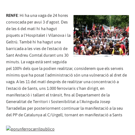
RENFE
: Hi ha una vaga de 24 hores
convocada per avui 3 d'agost. Des
de les 6 del matí hi ha hagut
piquets a l'Hospitalet i Vilanova i la
Geltrú. També hi ha hagut una
barricada a les vies de l'estació de
Sant Andreu Comtal durant uns 30
minuts. La vaga està sent seguida
pel 100% dels que la podien realitzar, considerem que els serveis
mínims que ha posat l'administració són una vulneració al dret de
vaga. A les 11 del matí després de realitzar una concentració a
l'estació de Sants, uns 1.000 ferroviaris s'han dirigit, en
manifestació i tallant el trànsit, fins al Departament de la
Generalitat de Territori i Sostenibilitat a l'Avinguda Josep
Tarradellas per posteriorment continuar la manifestació a la seu
del PP de Catalunya al C/Urgell, tornant en manifestació a Sants