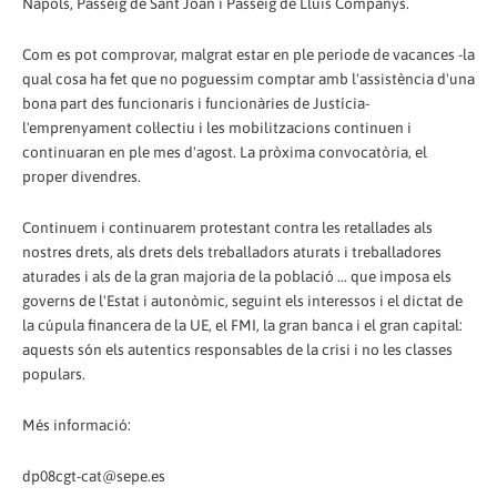
Nàpols, Passeig de Sant Joan i Passeig de Lluis Companys.
Com es pot comprovar, malgrat estar en ple periode de vacances -la
qual cosa ha fet que no poguessim comptar amb l'assistència d'una
bona part des funcionaris i funcionàries de Justícia-
l'emprenyament col·lectiu i les mobilitzacions continuen i
continuaran en ple mes d'agost. La pròxima convocatòria, el
proper divendres.
Continuem i continuarem protestant contra les retallades als
nostres drets, als drets dels treballadors aturats i treballadores
aturades i als de la gran majoria de la població ... que imposa els
governs de l'Estat i autonòmic, seguint els interessos i el dictat de
la cúpula financera de la UE, el FMI, la gran banca i el gran capital:
aquests són els autentics responsables de la crisi i no les classes
populars.
Més informació:
dp08cgt-cat@sepe.es