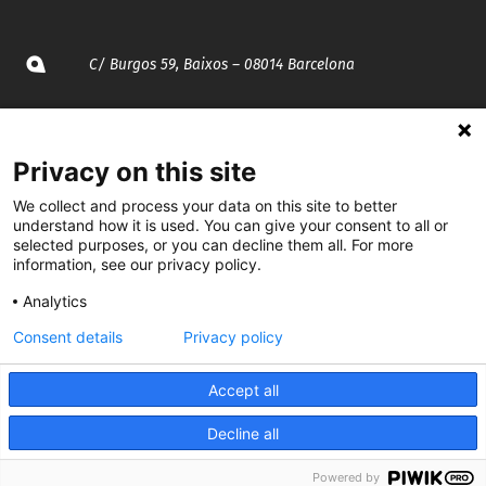
C/ Burgos 59, Baixos – 08014 Barcelona
spccc@
spcgtcatalunya.cat
Privacy on this site
935 120 481
We collect and process your data on this site to better
understand how it is used. You can give your consent to all or
@CGTCatalunya
selected purposes, or you can decline them all. For more
information, see our privacy policy.
cgtcatalunya
Analytics
CGTCatalunya
Consent details
Privacy policy
cgtcatalunya
Accept all
Decline all
Desenvolupat per
Powered by