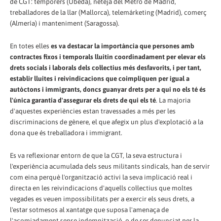
de CGT: temporers (Úbeda), neteja del Metro de Madrid,
treballadores de la llar (Mallorca), telemárketing (Madrid), comerç
(Almería) i manteniment (Saragossa).
En totes elles
es va destacar la importància que persones amb
contractes fixos i temporals lluitin coordinadament per elevar els
drets socials i laborals dels col·lectius més desfavorits, i per tant,
establir lluites i reivindicacions que coimpliquen per igual a
autòctons i immigrants, doncs guanyar drets per a qui no els té és
l'única garantia d'assegurar els drets de qui els té
. La majoria
d'aquestes experiències estan travessades a més per les
discriminacions de gènere, el que afegix un plus d'explotació a la
dona que és treballadora i immigrant.
Es va reflexionar entorn de que la CGT, la seva estructura i
l'experiència acumulada dels seus militants sindicals, han de servir
com eina perquè l'organització activi la seva implicació real i
directa en les reivindicacions d'aquells col·lectius que moltes
vegades es veuen impossibilitats per a exercir els seus drets, a
l'estar sotmesos al xantatge que suposa l'amenaça de
l'acomiadament sense indemnització, o de ser denunciat per la