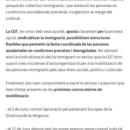
perquè els col·lectius immigrants, i per extensió les persones en
condicions sociolaborals precàries, s'organitzin al marge del
sindicat.
La CGT
, en virtut dels seus acords,
aposta
clarament
per
la primera
opció,
sindicalitzar la immigració, possibilitant estructures
flexibles que permetin la lluita coordinada de les persones
assalariades en condicions precàries i desregulades
. No obstant
això la sindicalització del/la immigrant no exclou que la CGT doni
suport a les iniciatives d'autoorganització per a la mobilització de
les persones immigrants pels seus drets socials, polítics i culturals.
Finalment, ens vam comprometre a veure'ns de nou i a assumir que
hem d'estar presents en les
pròximes convocatòries de
mobilització
:
- el 2 de Juny contra l'aprovació pel parlament Europeu de la
Directiva de la Vergonya
- el 21 de Juny denunciant les noves presons sense control judicial,