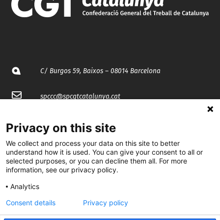
C/ Burgos 59, Baixos – 08014 Barcelona
spccc@
spcgtcatalunya.cat
935 120 481
Privacy on this site
We collect and process your data on this site to better
@CGTCatalunya
understand how it is used. You can give your consent to all or
selected purposes, or you can decline them all. For more
information, see our privacy policy.
cgtcatalunya
Analytics
CGTCatalunya
Consent details
Privacy policy
cgtcatalunya