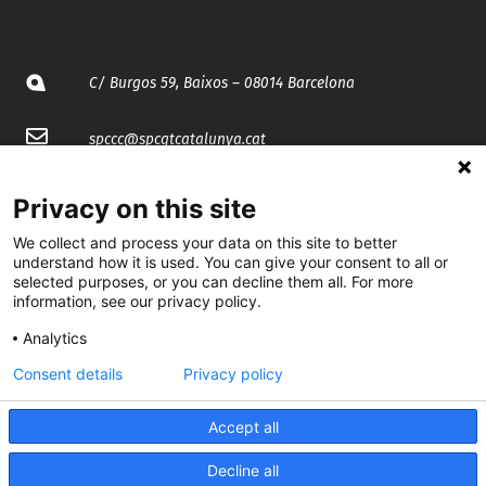
C/ Burgos 59, Baixos – 08014 Barcelona
spccc@
spcgtcatalunya.cat
935 120 481
Privacy on this site
We collect and process your data on this site to better
@CGTCatalunya
understand how it is used. You can give your consent to all or
selected purposes, or you can decline them all. For more
cgtcatalunya
information, see our privacy policy.
Analytics
CGTCatalunya
Consent details
Privacy policy
cgtcatalunya
Accept all
Decline all
Desenvolupat per