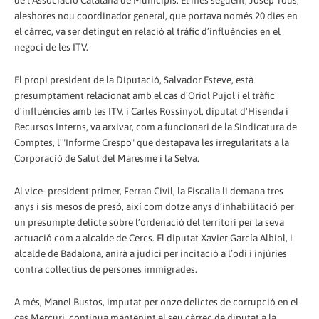
de l'Associació Catalana de Municipis. El mes següent, Josep Tous,
aleshores nou coordinador general, que portava només 20 dies en
el càrrec, va ser detingut en relació al tràfic d’influències en el
negoci de les ITV.
El propi president de la Diputació, Salvador Esteve, està
presumptament relacionat amb el cas d'Oriol Pujol i el tràfic
d'influències amb les ITV, i Carles Rossinyol, diputat d'Hisenda i
Recursos Interns, va arxivar, com a funcionari de la Sindicatura de
Comptes, l'"Informe Crespo" que destapava les irregularitats a la
Corporació de Salut del Maresme i la Selva.
Al vice- president primer, Ferran Civil, la Fiscalia li demana tres
anys i sis mesos de presó, així com dotze anys d’inhabilitació per
un presumpte delicte sobre l’ordenació del territori per la seva
actuació com a alcalde de Cercs. El diputat Xavier García Albiol, i
alcalde de Badalona, anirà a judici per incitació a l’odi i injúries
contra col·lectius de persones immigrades.
A més, Manel Bustos, imputat per onze delictes de corrupció en el
cas Mercuri, continua mantenint el seu càrrec de diputat a la