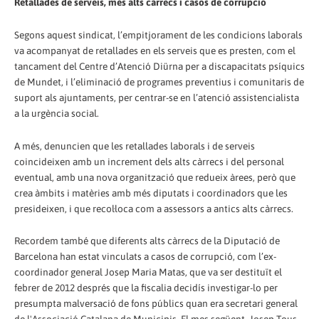
Retallades de serveis, més alts càrrecs i casos de corrupció
Segons aquest sindicat, l’empitjorament de les condicions laborals
va acompanyat de retallades en els serveis que es presten, com el
tancament del Centre d’Atenció Diürna per a discapacitats psíquics
de Mundet, i l’eliminació de programes preventius i comunitaris de
suport als ajuntaments, per centrar-se en l’atenció assistencialista
a la urgència social.
A més, denuncien que les retallades laborals i de serveis
coincideixen amb un increment dels alts càrrecs i del personal
eventual, amb una nova organització que redueix àrees, però que
crea àmbits i matèries amb més diputats i coordinadors que les
presideixen, i que recol·loca com a assessors a antics alts càrrecs.
Recordem també que diferents alts càrrecs de la Diputació de
Barcelona han estat vinculats a casos de corrupció, com l’ex-
coordinador general Josep Maria Matas, que va ser destituït el
febrer de 2012 després que la fiscalia decidís investigar-lo per
presumpta malversació de fons públics quan era secretari general