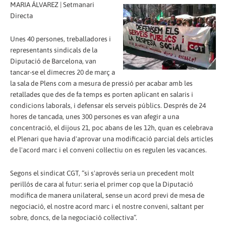
MARIA ÁLVAREZ | Setmanari
Directa
Unes 40 persones, treballadores i
representants sindicals de la
Diputació de Barcelona, van
tancar-se el dimecres 20 de març a
la sala de Plens com a mesura de pressió per acabar amb les
retallades que des de fa temps es porten aplicant en salaris i
condicions laborals, i defensar els serveis públics. Després de 24
hores de tancada, unes 300 persones es van afegir a una
concentració, el dijous 21, poc abans de les 12h, quan es celebrava
el Plenari que havia d'aprovar una modificació parcial dels articles
de l'acord marc i el conveni col·lectiu on es regulen les vacances.
Segons el sindicat CGT, “si s'aprovés seria un precedent molt
perillós de cara al futur: seria el primer cop que la Diputació
modifica de manera unilateral, sense un acord previ de mesa de
negociació, el nostre acord marc i el nostre conveni, saltant per
sobre, doncs, de la negociació col·lectiva”.