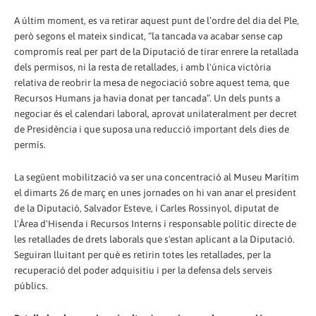
A últim moment, es va retirar aquest punt de l’ordre del dia del Ple,
però segons el mateix sindicat, “la tancada va acabar sense cap
compromís real per part de la Diputació de tirar enrere la retallada
dels permisos, ni la resta de retallades, i amb l'única victòria
relativa de reobrir la mesa de negociació sobre aquest tema, que
Recursos Humans ja havia donat per tancada”. Un dels punts a
negociar és el calendari laboral, aprovat unilateralment per decret
de Presidència i que suposa una reducció important dels dies de
permís.
La següent mobilització va ser una concentració al Museu Marítim
el dimarts 26 de març en unes jornades on hi van anar el president
de la Diputació, Salvador Esteve, i Carles Rossinyol, diputat de
l'Àrea d'Hisenda i Recursos Interns i responsable polític directe de
les retallades de drets laborals que s'estan aplicant a la Diputació.
Seguiran lluitant per què es retirin totes les retallades, per la
recuperació del poder adquisitiu i per la defensa dels serveis
públics.