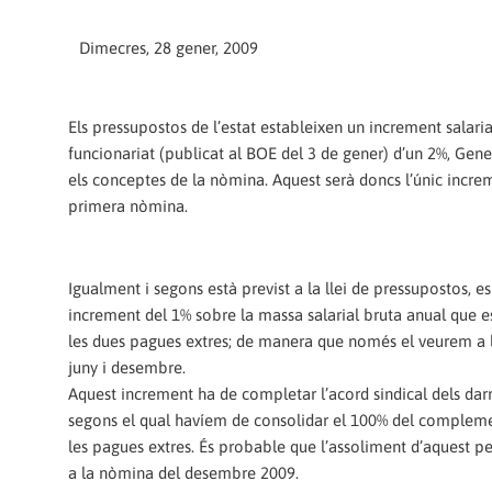
Dimecres, 28 gener, 2009
Els pressupostos de l’estat estableixen un increment salaria
funcionariat (publicat al BOE del 3 de gener) d’un 2%, Gener
els conceptes de la nòmina. Aquest serà doncs l’únic incre
primera nòmina.
Igualment i segons està previst a la llei de pressupostos, e
increment del 1% sobre la massa salarial bruta anual que es
les dues pagues extres; de manera que només el veurem a 
juny i desembre.
Aquest increment ha de completar l’acord sindical dels darr
segons el qual havíem de consolidar el 100% del compleme
les pagues extres. És probable que l’assoliment d’aquest pe
a la nòmina del desembre 2009.