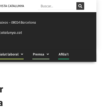
Search
VISTA CATALUNYA
Baixos – 08014 Barcelona
catalunya.cat
Salut laboral
Premsa
Afilia’t
r
a