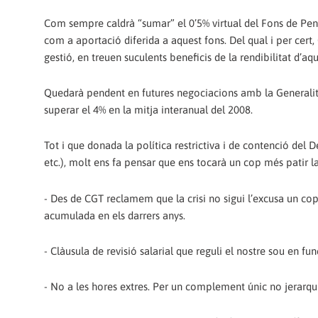
Com sempre caldrà “sumar” el 0’5% virtual del Fons de Pen
com a aportació diferida a aquest fons. Del qual i per cer
gestió, en treuen suculents beneficis de la rendibilitat d’aqu
Quedarà pendent en futures negociacions amb la Generalitat
superar el 4% en la mitja interanual del 2008.
Tot i que donada la política restrictiva i de contenció del 
etc.), molt ens fa pensar que ens tocarà un cop més patir la
- Des de CGT reclamem que la crisi no sigui l’excusa un c
acumulada en els darrers anys.
- Clàusula de revisió salarial que reguli el nostre sou en func
- No a les hores extres. Per un complement únic no jerarquitz