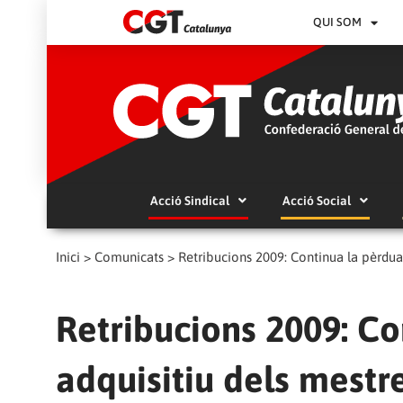
QUI SOM
Acció Sindical
Acció Social
Inici
>
Comunicats
>
Retribucions 2009: Continua la pèrdua
Retribucions 2009: C
adquisitiu dels mestr