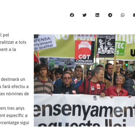
l pel
alitzat a tots
ment a la
s destinarà un
 farà efectiu a
les nòmines de
ers tres anys
nt específic a
rcentatge sigui