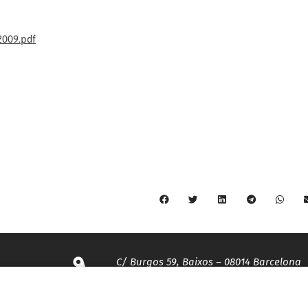
2009.pdf
C/ Burgos 59, Baixos – 08014 Barcelona
spccc@
spcgtcatalunya.cat