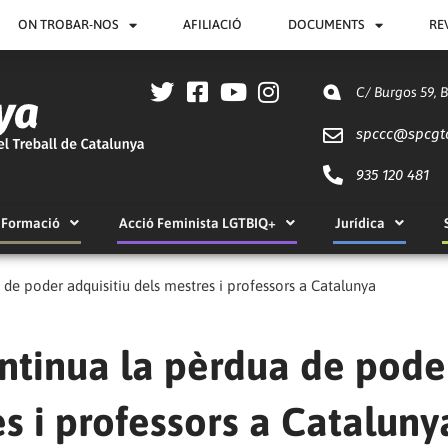
ON TROBAR-NOS
AFILIACIÓ
DOCUMENTS
RE
C/ Burgos 59, 
spccc@
spcgt
935 120 481
Formació
Acció Feminista LGTBIQ+
Jurídica
 de poder adquisitiu dels mestres i professors a Catalunya
ontinua la pèrdua de pode
es i professors a Cataluny