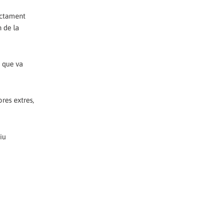
ectament
 de la
, que va
res extres,
iu