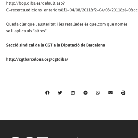
http://bop.diba.es/default.asp?
C=recerca.edicions_anteriors&f1=04/08/2011&f2=04/08/2011&sl=0&c
Queda clar que l'austeritat i les retallades és quelcom que només
se li aplica als "altres".
Secció sindical de la CGT a la Diputació de Barcelona
http://cgtbarcelona.org/cgtdiba/