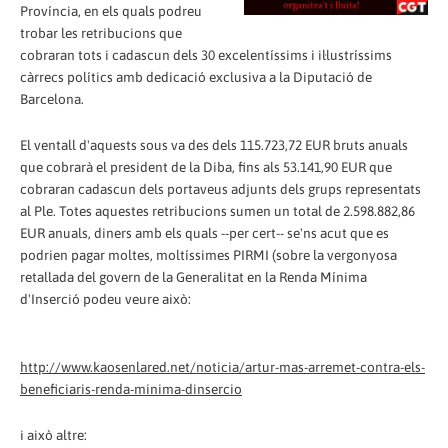
Província, en els quals podreu
trobar les retribucions que
cobraran tots i cadascun dels 30 excelentíssims i il·lustríssims
càrrecs polítics amb dedicació exclusiva a la Diputació de
Barcelona.
El ventall d'aquests sous va des dels 115.723,72 EUR bruts anuals
que cobrarà el president de la Diba, fins als 53.141,90 EUR que
cobraran cadascun dels portaveus adjunts dels grups representats
al Ple. Totes aquestes retribucions sumen un total de 2.598.882,86
EUR anuals, diners amb els quals --per cert-- se'ns acut que es
podrien pagar moltes, moltíssimes PIRMI (sobre la vergonyosa
retallada del govern de la Generalitat en la Renda Mínima
d'Inserció podeu veure això:
http://www.kaosenlared.net/noticia/artur-mas-arremet-contra-els-
beneficiaris-renda-minima-dinsercio
i això altre: