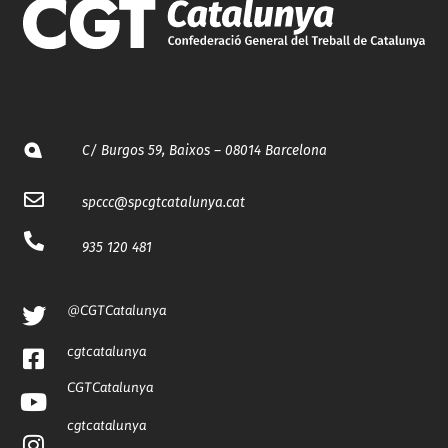
C/ Burgos 59, Baixos – 08014 Barcelona
spccc@
spcgtcatalunya.cat
935 120 481
@CGTCatalunya
cgtcatalunya
CGTCatalunya
cgtcatalunya