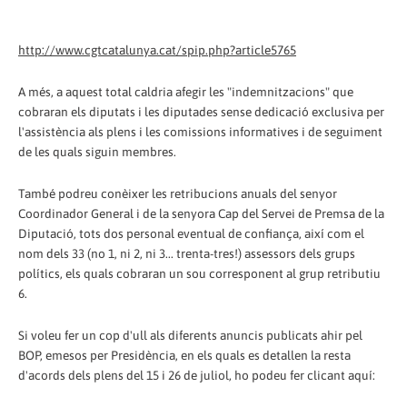
http://www.cgtcatalunya.cat/spip.php?article5765
A més, a aquest total caldria afegir les "indemnitzacions" que
cobraran els diputats i les diputades sense dedicació exclusiva per
l'assistència als plens i les comissions informatives i de seguiment
de les quals siguin membres.
També podreu conèixer les retribucions anuals del senyor
Coordinador General i de la senyora Cap del Servei de Premsa de la
Diputació, tots dos personal eventual de confiança, així com el
nom dels 33 (no 1, ni 2, ni 3... trenta-tres!) assessors dels grups
polítics, els quals cobraran un sou corresponent al grup retributiu
6.
Si voleu fer un cop d'ull als diferents anuncis publicats ahir pel
BOP, emesos per Presidència, en els quals es detallen la resta
d'acords dels plens del 15 i 26 de juliol, ho podeu fer clicant aquí: