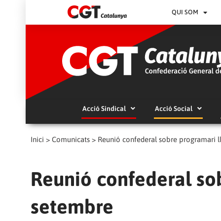
QUI SOM
Acció Sindical
Acció Social
Inici
>
Comunicats
>
Reunió confederal sobre programari ll
Reunió confederal sob
setembre