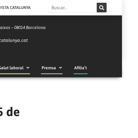
Search
VISTA CATALUNYA
Baixos – 08014 Barcelona
catalunya.cat
Salut laboral
Premsa
Afilia’t
5 de