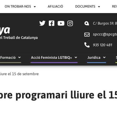
ON TROBAR-NOS
AFILIACIÓ
DOCUMENTS
RE
C/ Burgos 59, 
spccc@
spcgt
935 120 481
Formació
Acció Feminista LGTBIQ+
Jurídica
iure el 15 de setembre
re programari lliure el 1