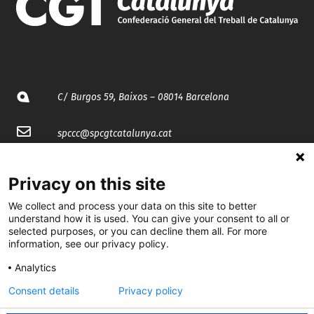
C/ Burgos 59, Baixos – 08014 Barcelona
spccc@
spcgtcatalunya.cat
935 120 481
Privacy on this site
We collect and process your data on this site to better
@CGTCatalunya
understand how it is used. You can give your consent to all or
selected purposes, or you can decline them all. For more
cgtcatalunya
information, see our privacy policy.
CGTCatalunya
Analytics
cgtcatalunya
Consent details
Privacy policy