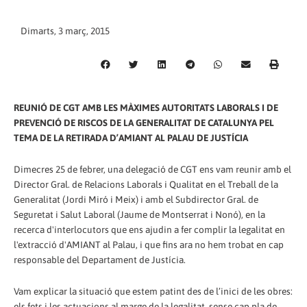
Dimarts, 3 març, 2015
REUNIÓ DE CGT AMB LES MÀXIMES AUTORITATS LABORALS I DE
PREVENCIÓ DE RISCOS DE LA GENERALITAT DE CATALUNYA PEL
TEMA DE LA RETIRADA D’AMIANT AL PALAU DE JUSTÍCIA
Dimecres 25 de febrer, una delegació de CGT ens vam reunir amb el
Director Gral. de Relacions Laborals i Qualitat en el Treball de la
Generalitat (Jordi Miró i Meix) i amb el Subdirector Gral. de
Seguretat i Salut Laboral (Jaume de Montserrat i Nonó), en la
recerca d'interlocutors que ens ajudin a fer complir la legalitat en
l'extracció d'AMIANT al Palau, i que fins ara no hem trobat en cap
responsable del Departament de Justícia.
Vam explicar la situació que estem patint des de l’inici de les obres:
els fets i les actuacions al marge de la legalitat, sense cap pla de