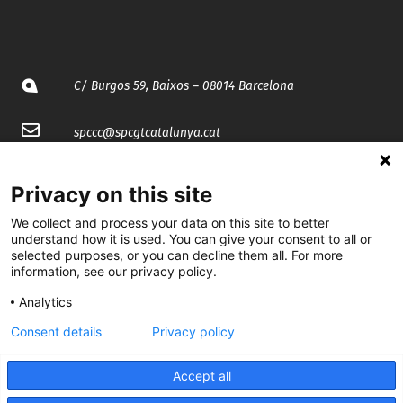
C/ Burgos 59, Baixos – 08014 Barcelona
spccc@
spcgtcatalunya.cat
935 120 481
Privacy on this site
We collect and process your data on this site to better
@CGTCatalunya
understand how it is used. You can give your consent to all or
selected purposes, or you can decline them all. For more
cgtcatalunya
information, see our privacy policy.
CGTCatalunya
Analytics
Consent details
Privacy policy
cgtcatalunya
Accept all