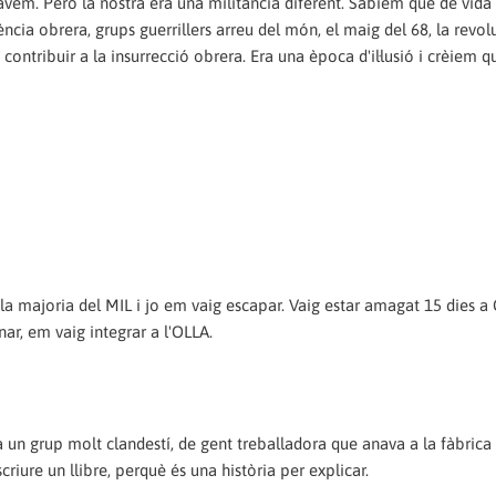
àvem. Però la nostra era una militància diferent. Sabíem que de vida
ència obrera, grups guerrillers arreu del món, el maig del 68, la revol
contribuir a la insurrecció obrera. Era una època d'il·lusió i crèiem q
a majoria del MIL i jo em vaig escapar. Vaig estar amagat 15 dies a 
ar, em vaig integrar a l'OLLA.
a un grup molt clandestí, de gent treballadora que anava a la fàbrica 
riure un llibre, perquè és una història per explicar.