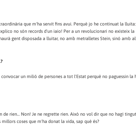
ordinària que m'ha servit fins avui. Perquè jo he continuat la lluita
explico no són records d'un iaio! Per a un revolucionari no existeix la 
 haurà gent disposada a lluitar, no amb metralletes Stein, sinó amb al
1?
convocar un milió de persones a tot l'Estat perquè no paguessin la 
de rien... Non! Je ne regrette rien. Això no vol dir que no hagi tingu
s millors coses que m'ha donat la vida, sap què és?