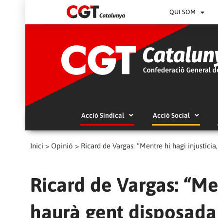
QUI SOM
Acció Sindical
Acció Social
Inici
>
Opinió
>
Ricard de Vargas: “Mentre hi hagi injustícia,
Ricard de Vargas: “Men
haurà gent disposada 