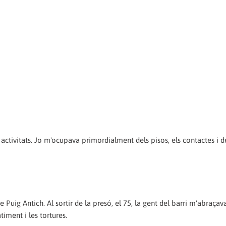
activitats. Jo m'ocupava primordialment dels pisos, els contactes i d
uig An­tich. Al sortir de la presó, el 75, la gent del barri m'abraçav
iment i les tortures.