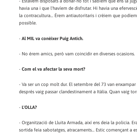
- Estàvem disposats a donar-ho tot i sabíem que ens la jug
havia una i que l'havíem de disfrutar. Hi havia una efervesc
la contracultura... Érem antiautoritaris i crèiem que podíem 
possible.
-
Al MIL va conèixer Puig Antich.
- No érem amics, però vam coincidir en diverses ocasions.
-
Com el va afectar la seva mort?
- Va ser un cop molt dur. El setembre del 73 van enxampar l
després vaig passar clandestinament a Itàlia. Quan vaig torn
-
L'OLLA?
- Organització de Lluita Armada, així ens deia la policia. Er
sortida feia sabotatges, atracaments... Estic començant a esc