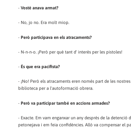
-
Vostè anava armat?
- No, jo no. Era molt miop.
-
Però participava en els atracaments?
- N-n-n-o. ¡Però per què tant d' interès per les pistoles!
-
És que era pacifista?
- ¡No! Però els atracaments eren només part de les nostres 
biblioteca per a l'autoformació obrera.
-
Però va participar també en accions armades?
- Exacte. Em vam enganxar un any després de la detenció de P
petonejava i em feia confidències. Allò va compensar el pat