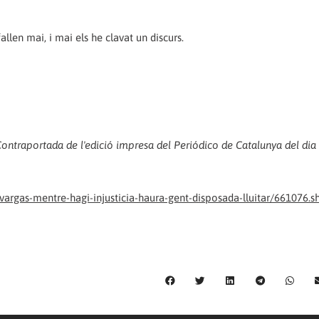
fallen mai, i mai els he clavat un discurs.
Contraportada de l'edició impresa del Periódico de Catalunya del dia
vargas-mentre-hagi-injusticia-haura-gent-disposada-lluitar/661076.s