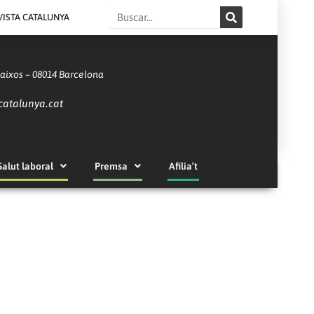
Search
VISTA CATALUNYA
Baixos – 08014 Barcelona
catalunya.cat
Salut laboral
Premsa
Afilia’t