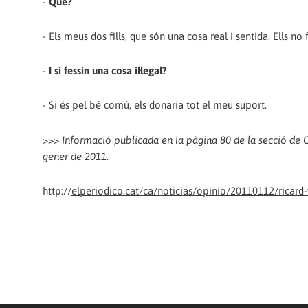
-
Què?
- Els meus dos fills, que són una cosa real i sentida. Ells no 
-
I si fessin una cosa il·legal?
- Si és pel bé comú, els donaria tot el meu suport.
>>>
Informació publicada en la pàgina 80 de la secció de 
gener de 2011
.
http://
elperiodico.cat/ca/noticias/opinio/20110112/ricard-