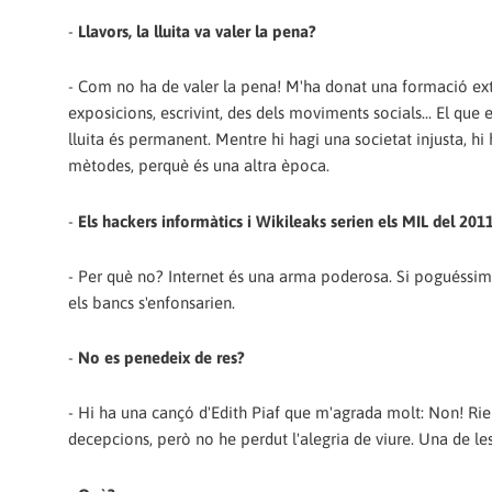
-
Llavors, la lluita va valer la pena?
- Com no ha de valer la pena! M'ha donat una formació extra
exposicions, escrivint, des dels moviments socials... El que 
lluita és permanent. Mentre hi hagi una societat injusta, hi
mètodes, perquè és una altra època.
-
Els hackers informàtics i Wikileaks serien els MIL del 201
- Per què no? Internet és una arma poderosa. Si poguéssim 
els bancs s'enfonsarien.
-
No es penedeix de res?
- Hi ha una cançó d'Edith Piaf que m'agrada molt: Non! Rien 
decepcions, però no he perdut l'alegria de viure. Una de le