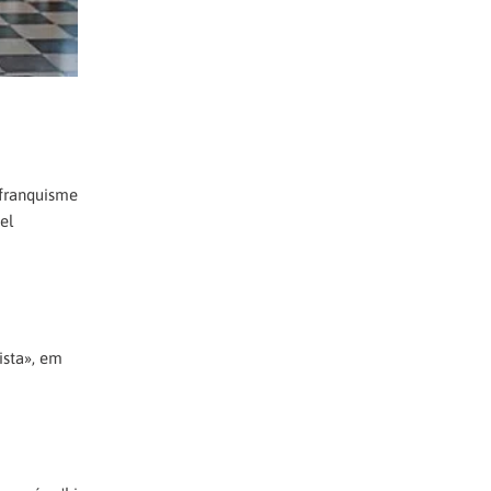
 franquisme
el
ista», em