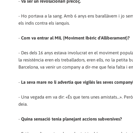
-
Va ser un revolucionari precoç.
- Ho portava a la sang. Amb 6 anys ens barallàvem i jo s
els indis contra els ianquis.
-
Com va entrar al MIL (Moviment Ibèric d'Alliberament)?
- Des dels 16 anys estava involucrat en el moviment popul
la resistència eren els treballadors, eren ells, no la petita 
Barcelona, va venir un company a dir-me que feia falta i em
-
La seva mare no li advertia que vigilés les seves company
- Una vegada em va dir: «És que tens unes amistats…». Però 
deia.
-
Quina sensació tenia planejant accions subversives?