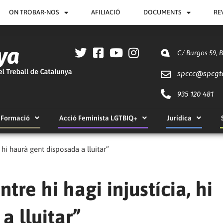
ON TROBAR-NOS
AFILIACIÓ
DOCUMENTS
RE
C/ Burgos 59, 
spccc@
spcgt
935 120 481
Formació
Acció Feminista LGTBIQ+
Jurídica
 hi haurà gent disposada a lluitar”
tre hi hagi injustícia, hi
a lluitar”