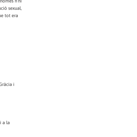
 només n'hi
ució sexual,
ue tot era
Gràcia i
i a la