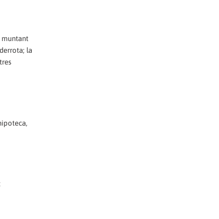
: muntant
derrota; la
tres
hipoteca,
t