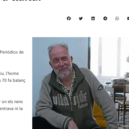
Periódico de
iu, l'home
s 70 fa balanç
r on els nens
entrava ni la