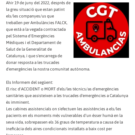
Ahir 19 de juny del 2022, després de
la greu situació que estan patint
els/les companyes/us que
treballen per Ambulàncies FALCK,
que està a la vegada contractada
pel Sistema d'Emergències
Mèdiques i el Departament de
Salut de la Generalitat de
Catalunya, i que s'encarrega de
donar resposta a les trucades
d'emergències la nostra comunitat autònoma.
Els Informem del següent:
El risc d'ACCIDENT o MORT d'els/les tècnics/as d'emergències
sanitàries que assisteixen a les trucades d'emergències a Catalunya
és imminent.
Les cabines assistencials on s'efectuen les assistències a els/les
pacients en els moments més vulnerables d'un ésser humà en la
seva vida, sobrepassen els 36 graus de temperatura a causa de la
ineficàcia dels aires condicionats instal·lats a baix cost per