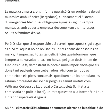
l'empresa.
La mateixa empresa, ens informa que això és un problema de qui
munta les ambulàncies (Bergadana), curiosament el Sistema
d'Emergències Mèdiques obliga que aquestes siguin sempre
muntades amb aquesta empresa, desconeixem els interessos
ocults o familiars d'això.
Però és clar, que el responsable del servei i que aquest sigui segur,
és el SEM. Aquest no ha revisat les unitats abans de posar-les en
marxa, i tampoc sap totes les deficiències que informem i que
l'empresa no va solucionar. I no ho sap pel gran desistiment de
funcions que fa, demostrant la poca o nul·la importància que els
dona tant pacients com treballadors. Així com tampoc es
compleixen els plecs concursals, que diuen que les ambulàncies
estaran protegides del sol per pèrgoles, tenint unitats com
Vallirana, Corbera de Llobregat o Castelldefels (Unitat a la
comissaria de policia local), unitats que estan a la intempèrie i que
l'interior supera els 40 graus.
Això si,
el mateix SEM adjunta documents alertant a la població de