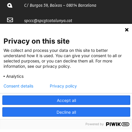
C/ Burgos 59, Baixos – 08014 Barcelona
spccc@
spcgtcatalunya.cat
935 120 481
Privacy on this site
We collect and process your data on this site to better
@CGTCatalunya
understand how it is used. You can give your consent to all or
selected purposes, or you can decline them all. For more
cgtcatalunya
information, see our privacy policy.
CGTCatalunya
Analytics
Consent details
Privacy policy
cgtcatalunya
Accept all
Decline all
Desenvolupat per
Powered by