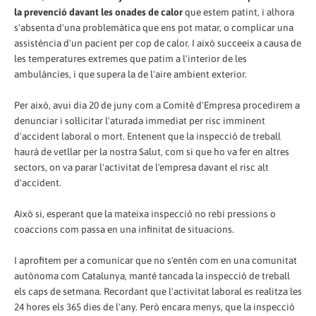
la prevenció davant les onades de calor
que estem patint, i alhora
s'absenta d'una problemàtica que ens pot matar, o complicar una
assistència d'un pacient per cop de calor. I això succeeix a causa de
les temperatures extremes que patim a l'interior de les
ambulàncies, i que supera la de l'aire ambient exterior.
Per això, avui dia 20 de juny com a Comitè d'Empresa procedirem a
denunciar i sol·licitar l'aturada immediat per risc imminent
d'accident laboral o mort. Entenent que la inspecció de treball
haurà de vetllar per la nostra Salut, com si que ho va fer en altres
sectors, on va parar l'activitat de l'empresa davant el risc alt
d'accident.
Això si, esperant que la mateixa inspecció no rebi pressions o
coaccions com passa en una infinitat de situacions.
I aprofitem per a comunicar que no s'entén com en una comunitat
autònoma com Catalunya, manté tancada la inspecció de treball
els caps de setmana. Recordant que l'activitat laboral es realitza les
24 hores els 365 dies de l'any. Però encara menys, que la inspecció