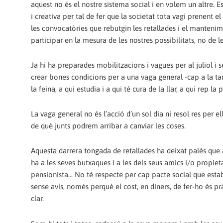
aquest no és el nostre sistema social i en volem un altre. 
i creativa per tal de fer que la societat tota vagi prenent el
les convocatòries que rebutgin les retallades i el mantenim
participar en la mesura de les nostres possibilitats, no de le
Ja hi ha preparades mobilitzacions i vagues per al juliol i
crear bones condicions per a una vaga general -cap a la tard
la feina, a qui estudia i a qui té cura de la llar, a qui rep la 
La vaga general no és l’acció d’un sol dia ni resol res per e
de què junts podrem arribar a canviar les coses.
Aquesta darrera tongada de retallades ha deixat palès que a
ha a les seves butxaques i a les dels seus amics i/o propiet
pensionista... No té respecte per cap pacte social que esta
sense avís, només perquè el cost, en diners, de fer-ho és pr
clar.