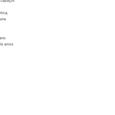
s capaços
tica,
 una
 ens
 els amos