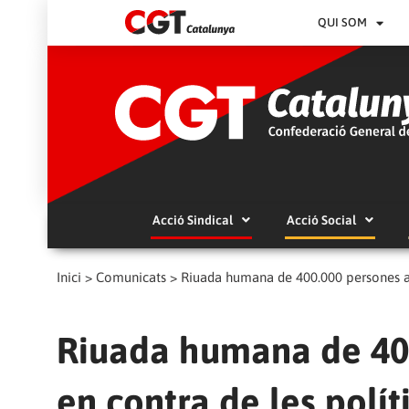
QUI SOM
Acció Sindical
Acció Social
Inici
>
Comunicats
>
Riuada humana de 400.000 persones a B
Riuada humana de 40
en contra de les polít