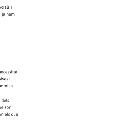
cials i
ya ja hem
necessitat
ives i
onòmica.
 dels
que són
ón els que