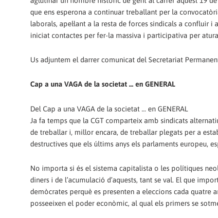
aglutinar un nombre històric de gent al carrer aquest 19 de 
que ens esperona a continuar treballant per la convocatòria
laborals, apel·lant a la resta de forces sindicals a conflui
iniciat contactes per fer-la massiva i participativa per atur
Us adjuntem el darrer comunicat del Secretariat Permanent 
Cap a una VAGA de la societat ... en GENERAL
Del Cap a una VAGA de la societat ... en GENERAL
Ja fa temps que la CGT comparteix amb sindicats alternatiu
de treballar i, millor encara, de treballar plegats per a esta
destructives que els últims anys els parlaments europeu, esp
No importa si és el sistema capitalista o les polítiques neo
diners i de l’acumulació d’aquests, tant se val. El que imp
demòcrates perquè es presenten a eleccions cada quatre anys
posseeixen el poder econòmic, al qual els primers se sotmet