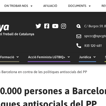
ON TROBAR-NOS
AFILIACIÓ
DOCUMENTS
RE
C/ Burgos 59, 
spccc@
spcgt
935 120 481
Formació
Acció Feminista LGTBIQ+
Jurídica
arcelona en contra de les polítiques antisocials del PP
0.000 persones a Barcelo
iques antisocials del PP