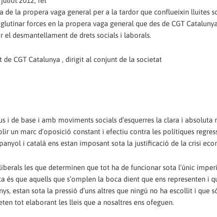
juliol 2012, fet
 de la propera vaga general per a la tardor que conflueixin lluites so
r i aglutinar forces en la propera vaga general que des de CGT Catalun
ar el desmantellament de drets socials i laborals.
de CGT Catalunya , dirigit al conjunt de la societat
s i de base i amb moviments socials d’esquerres la clara i absoluta 
blir un marc d’oposició constant i efectiu contra les polítiques regress
anyol i català ens estan imposant sota la justificació de la crisi ec
liberals les que determinen que tot ha de funcionar sota l’únic imperi
orta és que aquells que s’omplen la boca dient que ens representen i 
, estan sota la pressió d’uns altres que ningú no ha escollit i que s
en tot elaborant les lleis que a nosaltres ens ofeguen.