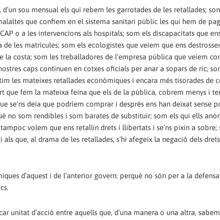
, d’un sou mensual els qui rebem les garrotades de les retallades; so
malaltes que confiem en el sistema sanitari públic les qui hem de pa
 CAP o a les intervencions als hospitals; som els discapacitats que ens
a de les matrícules; som els ecologistes que veiem que ens destrossen 
 de la costa; som les treballadores de l’empresa pública que veiem co
nostres caps continuen en cotxes oficials per anar a sopars de ric; so
tim les mateixes retallades econòmiques i encara més tisorades de c
ort que fem la mateixa feina que els de la pública, cobrem menys i 
que se’ns deia que podríem comprar i després ens han deixat sense p
 no som rendibles i som barates de substituir; som els qui ells an
ampoc volem que ens retallin drets i llibertats i se’ns pixin a sobre;
als que, al drama de les retallades, s’hi afegeix la negació dels dret
ues d’aquest i de l’anterior govern: perquè no són per a la defensa d
cs.
car unitat d’acció entre aquells que, d’una manera o una altra, sabe