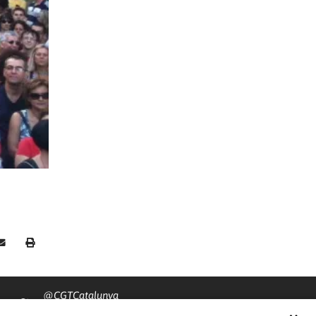
@CGTCatalunya