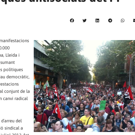
manifestacions
0.000
a, Lleida i
 sumant
s polítiques
rau democràtic,
restacions
 al conjunt de la
n canvi radical
 d´arreu del
ió sindical a