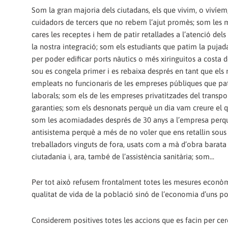
Som la gran majoria dels ciutadans, els que vivim, o vivíem
cuidadors de tercers que no rebem l’ajut promès; som les 
cares les receptes i hem de patir retallades a l’atenció dels
la nostra integració; som els estudiants que patim la pujad
per poder edificar ports nàutics o més xiringuitos a costa
sou es congela primer i es rebaixa després en tant que els 
empleats no funcionaris de les empreses públiques que pa
laborals; som els de les empreses privatitzades del transp
garanties; som els desnonats perquè un dia vam creure el 
som les acomiadades després de 30 anys a l’empresa perquè
antisistema perquè a més de no voler que ens retallin sous t
treballadors vinguts de fora, usats com a mà d’obra barata i 
ciutadania i, ara, també de l’assistència sanitària; som...
Per tot això refusem frontalment totes les mesures econòmiq
qualitat de vida de la població sinó de l’economia d’uns po
Considerem positives totes les accions que es facin per cer