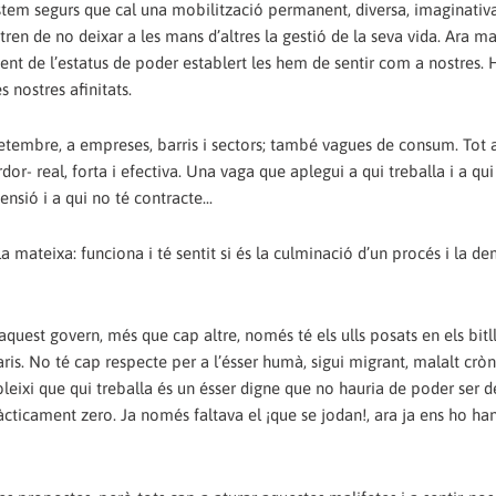
Estem segurs que cal una mobilització permanent, diversa, imaginativa
 tren de no deixar a les mans d’altres la gestió de la seva vida. Ara ma
ent de l’estatus de poder establert les hem de sentir com a nostres.
s nostres afinitats.
 setembre, a empreses, barris i sectors; també vagues de consum. Tot 
or- real, forta i efectiva. Una vaga que aplegui a qui treballa i a qu
pensió i a qui no té contracte...
lla mateixa: funciona i té sentit si és la culminació d’un procés i la d
quest govern, més que cap altre, només té els ulls posats en els bitll
aris. No té cap respecte per a l’ésser humà, sigui migrant, malalt cròn
bleixi que qui treballa és un ésser digne que no hauria de poder ser d
àcticament zero. Ja només faltava el ¡que se jodan!, ara ja ens ho han 