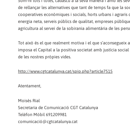
Som-hi tots i totes, cadascú a la seva manera i amb les sev
de rellançar les alternatives que tant de temps fa que la so
cooperatives econòmiques i socials, horts urbans i agraris
energia neta, serveis públics de qualitat, empreses públique
agricultura al servei de la sobirania alimentària de les perso
Tot això és el que realment motiva i el que s’aconsegueix am
imposa el Capital a la positiva societat amb justícia social 
de les nostres pròpies vides.
http://www.cgtcatalunya.cat/spip.php?article7515
Atentament,
Moisès Rial
Secretaria de Comunicació CGT Catalunya
Telèfon Mòbil 691209981
comunicació@cgtcatalunya.cat