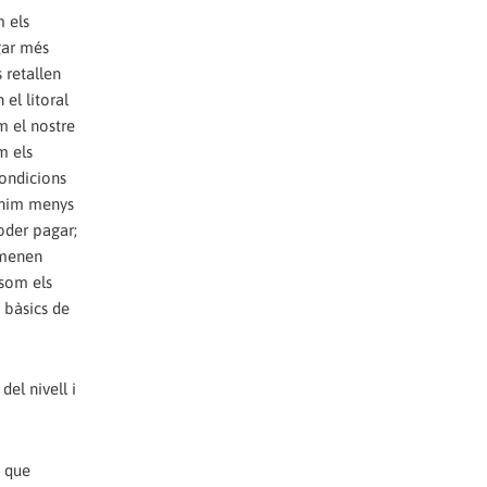
m els
gar més
 retallen
el litoral
m el nostre
m els
ondicions
tenim menys
oder pagar;
omenen
 som els
s bàsics de
el nivell i
m que