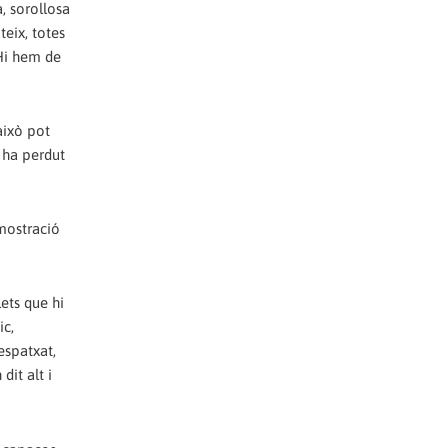
, sorollosa
teix, totes
 Hi hem de
això pot
i ha perdut
emostració
ets que hi
ic,
espatxat,
dit alt i