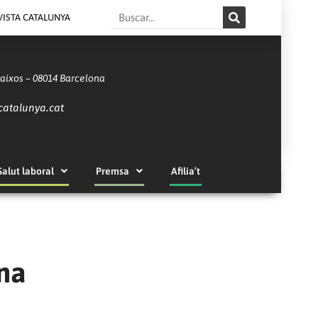
Search
VISTA CATALUNYA
Baixos – 08014 Barcelona
catalunya.cat
Salut laboral
Premsa
Afilia’t
na