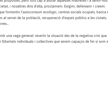
es propostes, però tots cap a aturar aquestes malifetes i a sentir-no
cietat, i nosaltres dins d’ella, proclamem. Exigim, defensem i creem:
 que fomentin l’autoconsum ecològic, centres socials ocupats, banca è
s al servei de la població, recuperació d’espais públics a les ciutats,
nes...
b una vaga general: revertir la situació des de la negativa crisi que
i llibertats individuals i col·lectives que serem capaços de fer si som