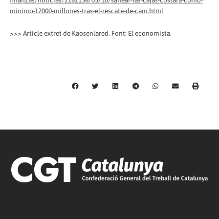
finanzas/noticias/2182156/05/10/sanear-las-cajas-costara-como-
minimo-12000-millones-tras-el-rescate-de-cam.html
>>> Article extret de Kaosenlared. Font: El economista.