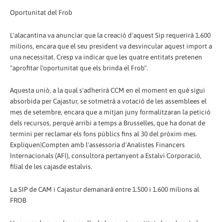
Oportunitat del Frob
L'alacantina va anunciar que la creació d'aquest Sip requerirà 1.600
milions, encara que el seu president va desvincular aquest import a
una necessitat. Cresp va indicar que les quatre entitats pretenen
"aprofitar l'oportunitat que els brinda el Frob".
Aquesta unió, a la qual s'adherirà CCM en el moment en què sigui
absorbida per Cajastur, se sotmetrà a votació de les assemblees el
mes de setembre, encara que a mitjan juny formalitzaran la petició
dels recursos, perquè arribi a temps a Brussel·les, que ha donat de
termini per reclamar els fons públics fins al 30 del pròxim mes.
Expliquen|Compten amb l'assessoria d'Analistes Financers
Internacionals (AFI), consultora pertanyent a Estalvi Corporació,
filial de les cajasde estalvis.
La SIP de CAM i Cajastur demanarà entre 1.500 i 1.600 milions al
FROB