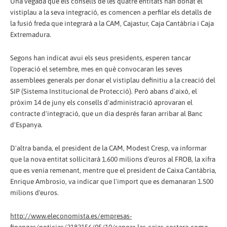
Una vegada que els consells de les quatre entitats han donat el
vistiplau a la seva integració, es comencen a perfilar els detalls de
la fusió freda que integrarà a la CAM, Cajastur, Caja Cantàbria i Caja
Extremadura.
Segons han indicat avui els seus presidents, esperen tancar
l'operació el setembre, mes en què convocaran les seves
assemblees generals per donar el vistiplau definitiu a la creació del
SIP (Sistema Institucional de Protecció). Però abans d'això, el
pròxim 14 de juny els consells d'administració aprovaran el
contracte d'integració, que un dia després faran arribar al Banc
d'Espanya.
D'altra banda, el president de la CAM, Modest Cresp, va informar
que la nova entitat sol·licitarà 1.600 milions d'euros al FROB, la xifra
que es venia remenant, mentre que el president de Caixa Cantàbria,
Enrique Ambrosio, va indicar que l'import que es demanaran 1.500
milions d'euros.
http://www.eleconomista.es/empresas-