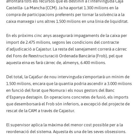
afrontarà tots els recursos que es destinin a l'intervinguda Caja
Casteilla- La Mancha (CCM). Ja ha aportat 1.300 milions en la
compra de participacions preferents per tornar la solvència a la
caixa manxega i uns altres 1.500 milions en una línia de liquiditat.
En els pròxims cinc anys assegurarà impagaments de la caixa per
import de 2.475 milions, segons les condicions del contracte
d'adjudicació a Cajastur. La resta del sanejament correrà a càrrec
del Fons de Reestructuració Ordenada Bancària (Frob), pel que
aquesta eina es farà càrrec de, almenys, 6.400 milions.
Del total, la CajaSur de nou intervinguda s'emportarà un mínim de
1.500 milions, encara que la quantia podria ascendir a 3.000 milions
en funció del forat que Nomura i els nous gestors del Banc
d'Espanya destapin. En operacions concretes de fusió, els imports
que desemborsarà el Frob són inferiors, a excepció del projecte de
rescat de la CAM a través de Cajastur.
El supervisor aplica la màxima del menor cost possible per a la
reordenació del sistema. Aquesta és una de les seves obsessions.