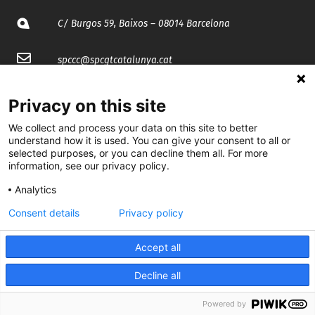
C/ Burgos 59, Baixos – 08014 Barcelona
spccc@
spcgtcatalunya.cat
935 120 481
Privacy on this site
We collect and process your data on this site to better
@CGTCatalunya
understand how it is used. You can give your consent to all or
selected purposes, or you can decline them all. For more
cgtcatalunya
information, see our privacy policy.
Analytics
CGTCatalunya
Consent details
Privacy policy
cgtcatalunya
Accept all
Decline all
Desenvolupat per
Powered by