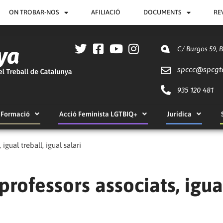
ON TROBAR-NOS
AFILIACIÓ
DOCUMENTS
RE
C/ Burgos 59, 
spccc@
spcgt
935 120 481
Formació
Acció Feminista LGTBIQ+
Jurídica
gual treball, igual salari
rofessors associats, igua