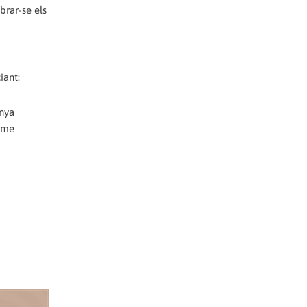
brar-se els
iant:
unya
erme