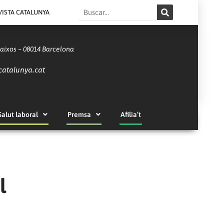
Search
VISTA CATALUNYA
Baixos – 08014 Barcelona
catalunya.cat
Salut laboral
Premsa
Afilia’t
l