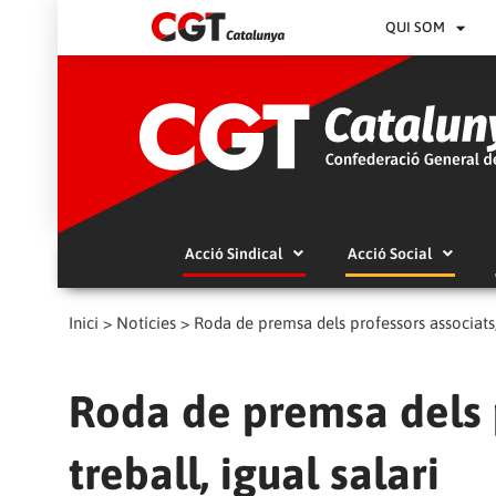
QUI SOM
Acció Sindical
Acció Social
Inici
>
Notícies
>
Roda de premsa dels professors associats, i
Roda de premsa dels p
treball, igual salari