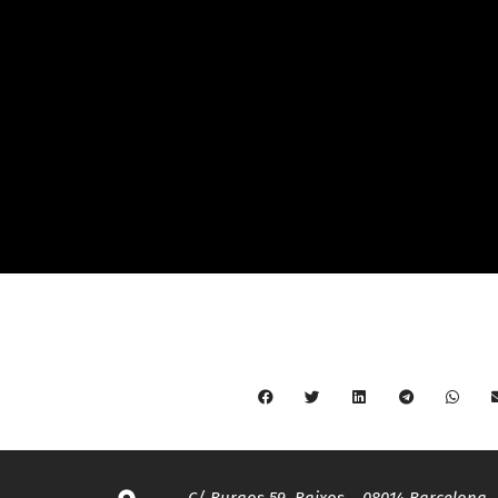
C/ Burgos 59, Baixos – 08014 Barcelona