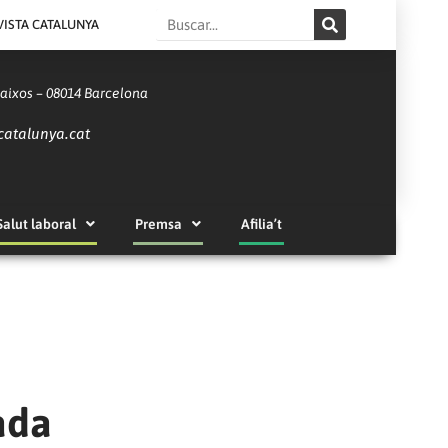
Search
VISTA CATALUNYA
Baixos – 08014 Barcelona
catalunya.cat
Salut laboral
Premsa
Afilia’t
ada