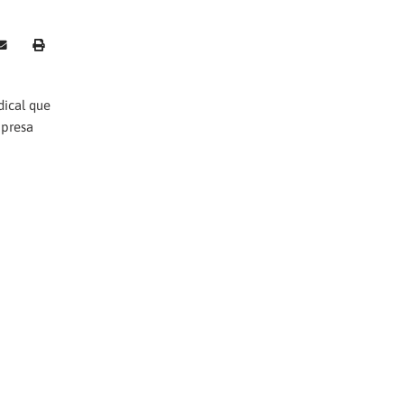
dical que
mpresa