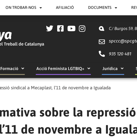
ON TROBAR-NOS
AFILIACIÓ
DOCUMENTS
RE
C/ Burgos 59, 
spccc@
spcgt
935 120 481
Formació
Acció Feminista LGTBIQ+
Jurídica
ssió sindical a Mecaplast, l’11 de novembre a Igualada
mativa sobre la repressió
 l’11 de novembre a Igual