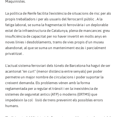
Maquinistes.
La política de Renfe facilita l'existència de situacions de risc per als
propis treballadors i per als usuaris del ferrocarril públic . A la
fatiga laboral, se suma la fragmentació ferroviària i un deplorable
estat de la infraestructura de Catalunya, plena de mancances: greu
insuficiència de capacitat per no haver invertit en molts anys en
noves línies i desdoblaments, trams de vies propis d'un museu
abandonat, al que se suma un manteniment escàs i parcialment
privatitzat .
L'actual sistema ferroviari dels túnels de Barcelona ha hagut de ser
acantonat "en curt" (menor distància entre senyals) per poder
permetre un major nombre de circulacions i poder suportar la
creixent demanda. Els problemes vénen amb la forma
reglamentada per a regular el trànsit i en la inexistència de
sistemes de seguretat antics (ATP) o moderns (ERTMS) que
impedeixin la col · lisió de trens prevenint els possibles errors
humans.