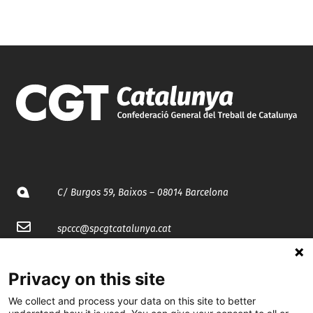
C/ Burgos 59, Baixos – 08014 Barcelona
spccc@
spcgtcatalunya.cat
935 120 481
Privacy on this site
We collect and process your data on this site to better
@CGTCatalunya