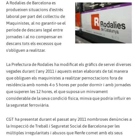
A Rodalies de Barcelona es
produeixen situacions d'estrès
laboral per part del col·lectiu de
Maquinistes, al no garantir-se el
període de descans legal entre
jornades i al no compensar en
descans tots els excessos que
s'obliguen a realitzar.
La Prefectura de Rodalies ha modificat els gràfics de servei diverses
vegades durant l'any 2011 i aquests estan elaborats de tal manera
que obliguen els maquinistes a realitzar pernoctacions fora de
residència amb només 4 o 5 hores per poder dormir i amb jornades
que superen les 12 hores, el que suposa un minvament
considerable de la seva condició física, minva que podria influir en
la seguretat ferroviària.
CGT ha presentat durant el passat any 2011 nombroses denúncies a
la Inspecció de Treball i Seguretat Social de Barcelona per les
múltiples irregularitats i abusos que Renfe comet amb els seus