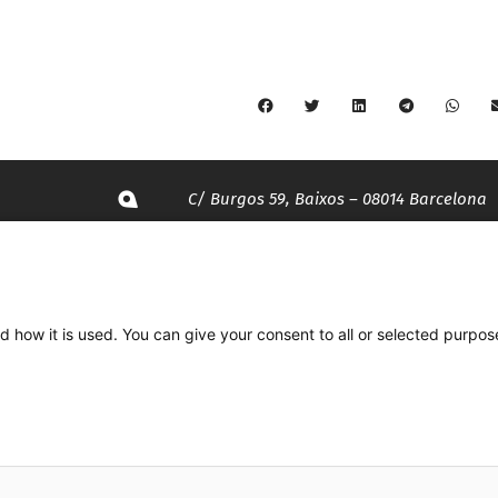
C/ Burgos 59, Baixos – 08014 Barcelona
spccc@
spcgtcatalunya.cat
935 120 481
d how it is used. You can give your consent to all or selected purpos
Desenvolupat per