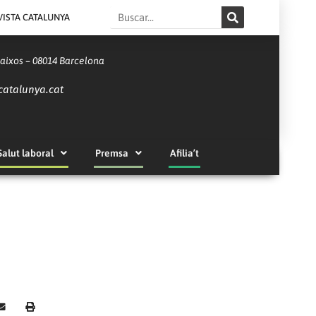
Search
VISTA CATALUNYA
Baixos – 08014 Barcelona
catalunya.cat
Salut laboral
Premsa
Afilia’t