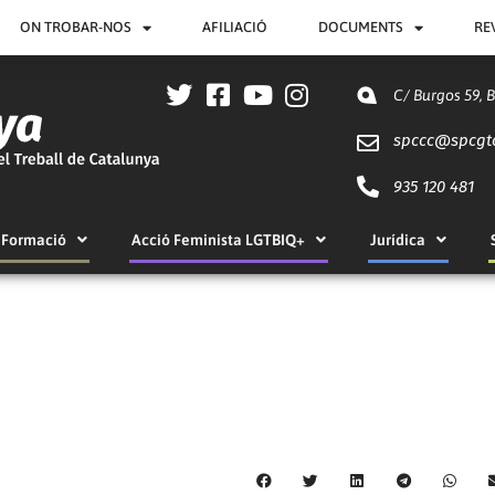
ON TROBAR-NOS
AFILIACIÓ
DOCUMENTS
RE
C/ Burgos 59, 
spccc@
spcgt
935 120 481
Formació
Acció Feminista LGTBIQ+
Jurídica