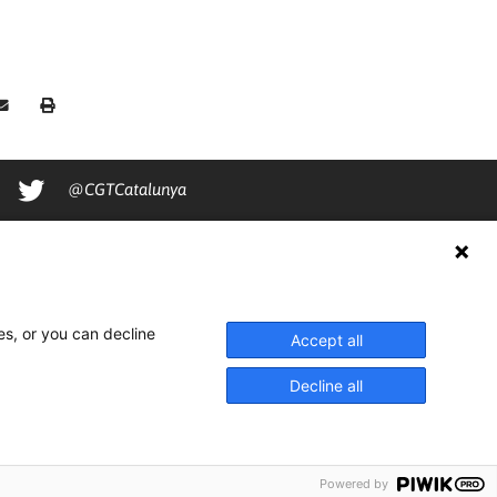
@CGTCatalunya
cgtcatalunya
CGTCatalunya
cgtcatalunya
es, or you can decline
Accept all
Decline all
Powered by