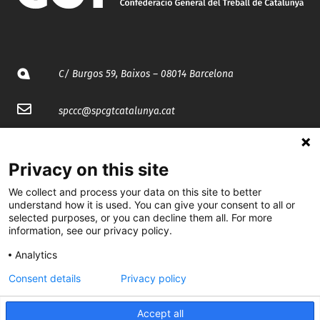
C/ Burgos 59, Baixos – 08014 Barcelona
spccc@
spcgtcatalunya.cat
935 120 481
Privacy on this site
@CGTCatalunya
We collect and process your data on this site to better
understand how it is used. You can give your consent to all or
cgtcatalunya
selected purposes, or you can decline them all. For more
information, see our privacy policy.
CGTCatalunya
Analytics
cgtcatalunya
Consent details
Privacy policy
Accept all