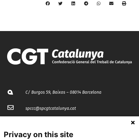
C/ Burgos 59, Baixos – 08014 Barcelona
spccc@
spcgtcatalunya.cat
935 120 481
Privacy on this site