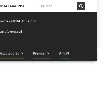
Search
VISTA CATALUNYA
Baixos – 08014 Barcelona
catalunya.cat
Salut laboral
Premsa
Afilia’t