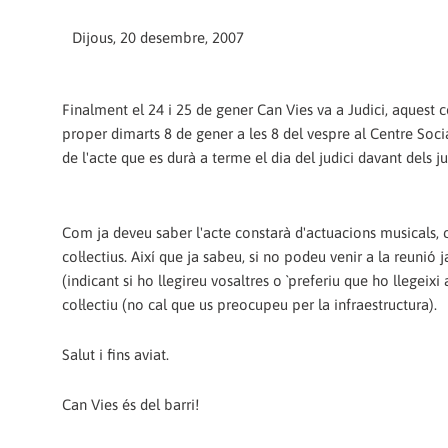
Dijous, 20 desembre, 2007
Finalment el 24 i 25 de gener Can Vies va a Judici, aquest c
proper dimarts 8 de gener a les 8 del vespre al Centre Soci
de l'acte que es durà a terme el dia del judici davant dels ju
Com ja deveu saber l'acte constarà d'actuacions musicals, c
col·lectius. Així que ja sabeu, si no podeu venir a la reunió
(indicant si ho llegireu vosaltres o `preferiu que ho llegei
col·lectiu (no cal que us preocupeu per la infraestructura).
Salut i fins aviat.
Can Vies és del barri!