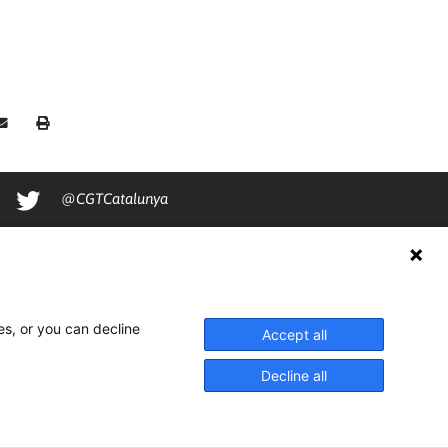
@CGTCatalunya
cgtcatalunya
CGTCatalunya
cgtcatalunya
es, or you can decline
Accept all
Decline all