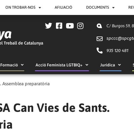
ON TROBAR-NOS
AFILIACIÓ
DOCUMENTS
RE
C/ Burgos 59, 
spccc@
spcgt
935 120 481
Formació
Acció Feminista LGTBIQ+
Jurídica
ts. Assemblea preparatòria
CSA Can Vies de Sants.
ria