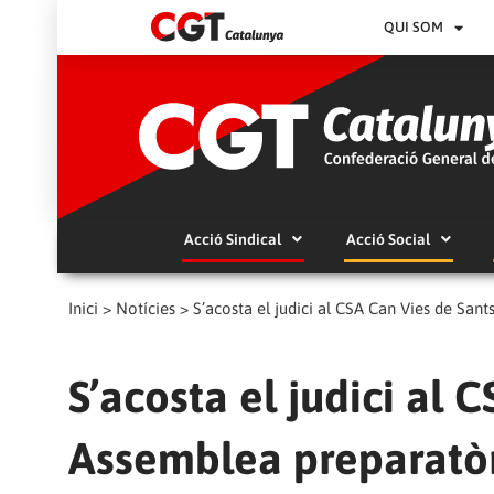
QUI SOM
Acció Sindical
Acció Social
Inici
>
Notícies
>
S’acosta el judici al CSA Can Vies de San
S’acosta el judici al 
Assemblea preparatò