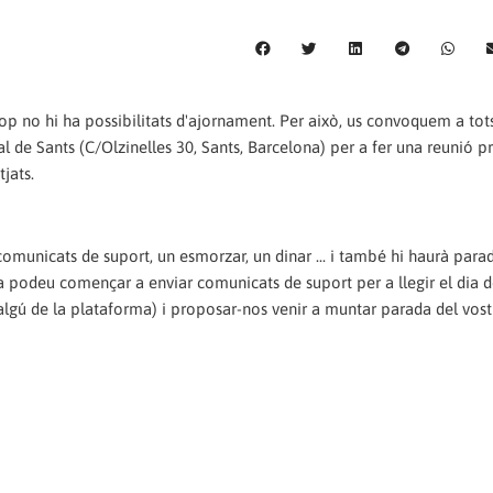
op no hi ha possibilitats d'ajornament. Per això, us convoquem a tots 
al de Sants (C/Olzinelles 30, Sants, Barcelona) per a fer una reunió p
tjats.
omunicats de suport, un esmorzar, un dinar ... i també hi haurà para
 ja podeu començar a enviar comunicats de suport per a llegir el dia de
xi algú de la plataforma) i proposar-nos venir a muntar parada del vost