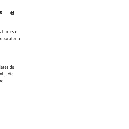
i totes el
reparatòria
detes de
l judici
re