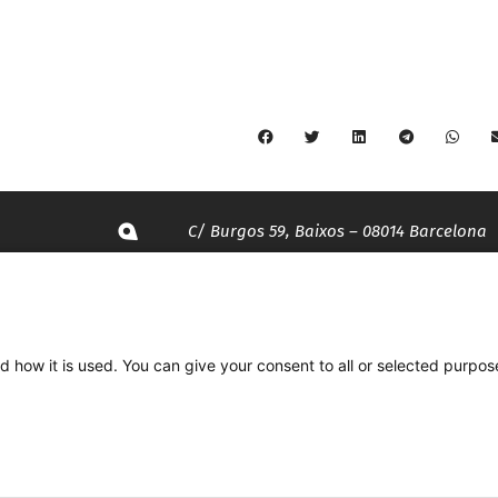
C/ Burgos 59, Baixos – 08014 Barcelona
spccc@
spcgtcatalunya.cat
935 120 481
d how it is used. You can give your consent to all or selected purpos
Desenvolupat per