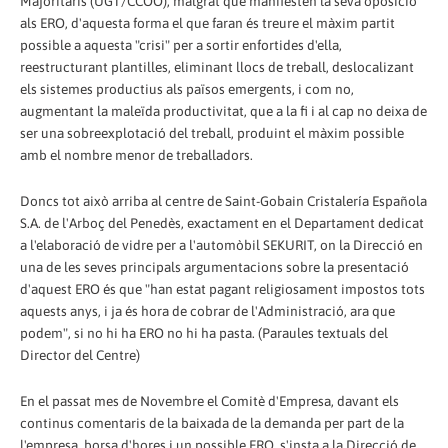
Majoritaris (UGT/CCOO), malgrat que manifesten la seva oposició
als ERO, d'aquesta forma el que faran és treure el màxim partit
possible a aquesta "crisi" per a sortir enfortides d'ella,
reestructurant plantilles, eliminant llocs de treball, deslocalizant
els sistemes productius als països emergents, i com no,
augmentant la maleïda productivitat, que a la fi i al cap no deixa de
ser una sobreexplotació del treball, produint el màxim possible
amb el nombre menor de treballadors.
Doncs tot això arriba al centre de Saint-Gobain Cristalería Española
S.A. de l'Arboç del Penedès, exactament en el Departament dedicat
a l'elaboració de vidre per a l'automòbil SEKURIT, on la Direcció en
una de les seves principals argumentacions sobre la presentació
d'aquest ERO és que "han estat pagant religiosament impostos tots
aquests anys, i ja és hora de cobrar de l'Administració, ara que
podem", si no hi ha ERO no hi ha pasta. (Paraules textuals del
Director del Centre)
En el passat mes de Novembre el Comitè d'Empresa, davant els
continus comentaris de la baixada de la demanda per part de la
l'empresa, borsa d'hores i un possible ERO, s'insta a la Direcció de