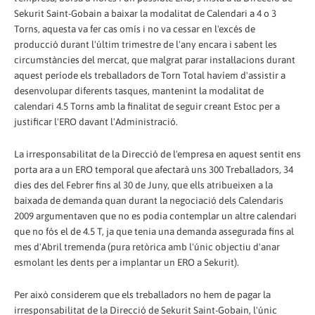
Sekurit Saint-Gobain a baixar la modalitat de Calendari a 4 o 3
Torns, aquesta va fer cas omís i no va cessar en l'excés de
producció durant l'últim trimestre de l'any encara i sabent les
circumstàncies del mercat, que malgrat parar instal·lacions durant
aquest període els treballadors de Torn Total havíem d'assistir a
desenvolupar diferents tasques, mantenint la modalitat de
calendari 4.5 Torns amb la finalitat de seguir creant Estoc per a
justificar l'ERO davant l'Administració.
La irresponsabilitat de la Direcció de l'empresa en aquest sentit ens
porta ara a un ERO temporal que afectarà uns 300 Treballadors, 34
dies des del Febrer fins al 30 de Juny, que ells atribueixen a la
baixada de demanda quan durant la negociació dels Calendaris
2009 argumentaven que no es podia contemplar un altre calendari
que no fós el de 4.5 T, ja que tenia una demanda assegurada fins al
mes d'Abril tremenda (pura retòrica amb l'únic objectiu d'anar
esmolant les dents per a implantar un ERO a Sekurit).
Per això considerem que els treballadors no hem de pagar la
irresponsabilitat de la Direcció de Sekurit Saint-Gobain, l'únic