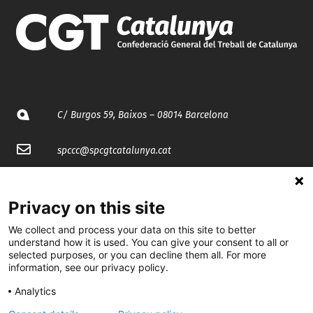
C/ Burgos 59, Baixos – 08014 Barcelona
spccc@
spcgtcatalunya.cat
935 120 481
Privacy on this site
@CGTCatalunya
We collect and process your data on this site to better
understand how it is used. You can give your consent to all or
selected purposes, or you can decline them all. For more
cgtcatalunya
information, see our privacy policy.
CGTCatalunya
Analytics
cgtcatalunya