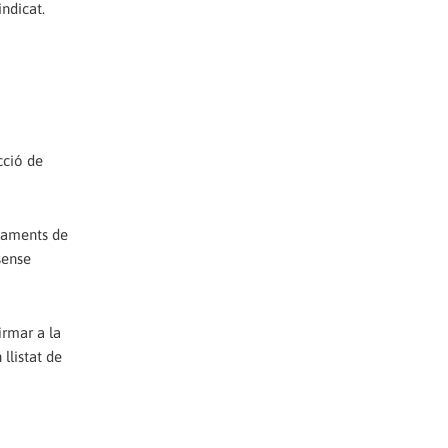
indicat.
cció de
adaments de
sense
irmar a la
llistat de