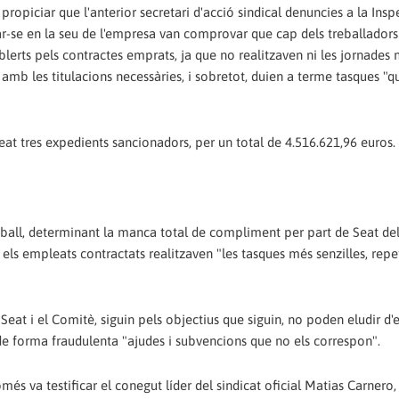
propiciar que l'anterior secretari d'acció sindical denuncies a la Ins
nar-se en la seu de l'empresa van comprovar que cap dels treballadors
blerts pels contractes emprats, ja que no realitzaven ni les jornades
amb les titulacions necessàries, i sobretot, duien a terme tasques "q
at tres expedients sancionadors, per un total de 4.516.621,96 euros.
reball, determinant la manca total de compliment per part de Seat del
 els empleats contractats realitzaven "les tasques més senzilles, repet
Seat i el Comitè, siguin pels objectius que siguin, no poden eludir d'e
e forma fraudulenta "ajudes i subvencions que no els correspon".
és va testificar el conegut líder del sindicat oficial Matias Carnero, 