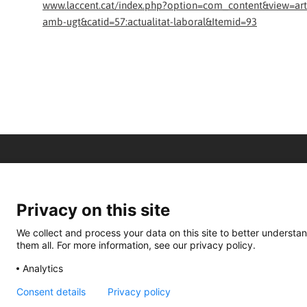
www.laccent.cat/index.php?option=com_content&view=artic
amb-ugt&catid=57:actualitat-laboral&Itemid=93
Privacy on this site
We collect and process your data on this site to better understan
them all. For more information, see our privacy policy.
Analytics
Consent details
Privacy policy