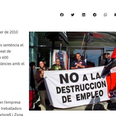
rer de 2010
s sentència el
Seat de
e 600
stàncies amb el
uan l'empresa
 treballadors
artorell i Zona