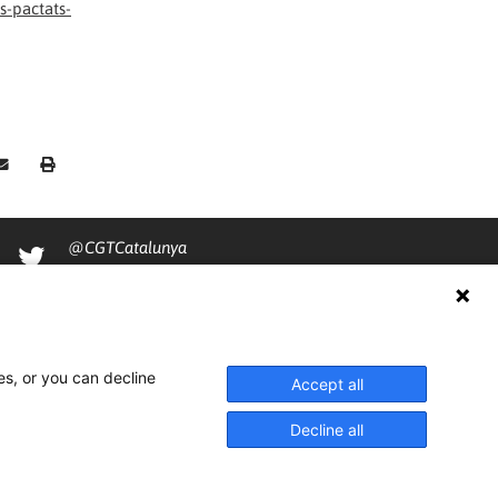
s-pactats-
@CGTCatalunya
cgtcatalunya
CGTCatalunya
cgtcatalunya
es, or you can decline
Accept all
Decline all