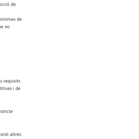
pecció de
 mínimes de
ue no
s requisits
itives i de
stricte
sinó altres