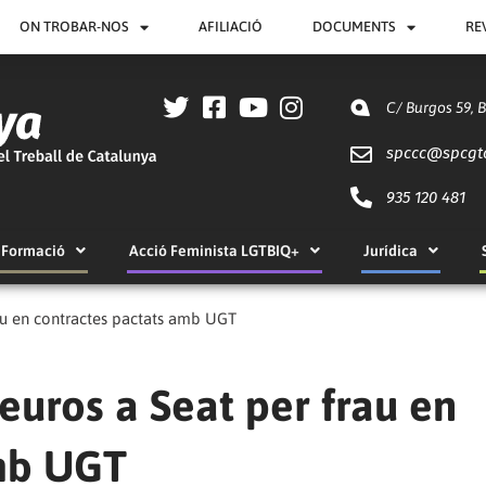
ON TROBAR-NOS
AFILIACIÓ
DOCUMENTS
RE
C/ Burgos 59, 
spccc@
spcgt
935 120 481
Formació
Acció Feminista LGTBIQ+
Jurídica
rau en contractes pactats amb UGT
euros a Seat per frau en
amb UGT