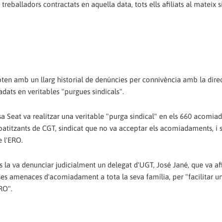
balladors contractats en aquella data, tots ells afiliats al mateix s
mpten amb un llarg historial de denúncies per connivència amb la dire
adats en veritables "purgues sindicals".
sa Seat va realitzar una veritable "purga sindical" en els 660 acomi
mpatitzants de CGT, sindicat que no va acceptar els acomiadaments, i 
e l'ERO.
es la va denunciar judicialment un delegat d'UGT, José Jané, que va af
es amenaces d'acomiadament a tota la seva família, per "facilitar un 
RO".