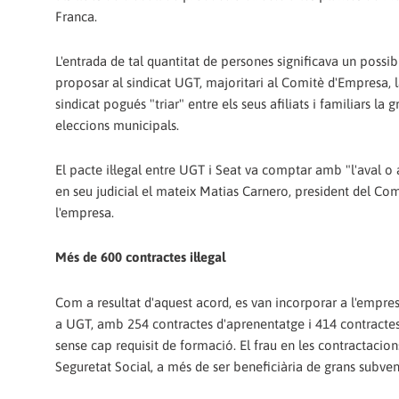
Franca.
L'entrada de tal quantitat de persones significava un possibl
proposar al sindicat UGT, majoritari al Comitè d'Empresa, la
sindicat pogués "triar" entre els seus afiliats i familiars la
eleccions municipals.
El pacte il·legal entre UGT i Seat va comptar amb "l'aval o
en seu judicial el mateix Matias Carnero, president del Com
l'empresa.
Més de 600 contractes il·legal
Com a resultat d'aquest acord, es van incorporar a l'empresa
a UGT, amb 254 contractes d'aprenentatge i 414 contractes 
sense cap requisit de formació. El frau en les contractacio
Seguretat Social, a més de ser beneficiària de grans subven