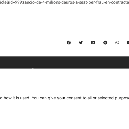
le&id=999:sancio-de-4-milions-deuros-a-seat-per-frau-en-contracte
C/ Burgos 59, Baixos – 08014 Barcelona
spccc@
spcgtcatalunya.cat
d how it is used. You can give your consent to all or selected purpos
935 120 481
Desenvolupat per