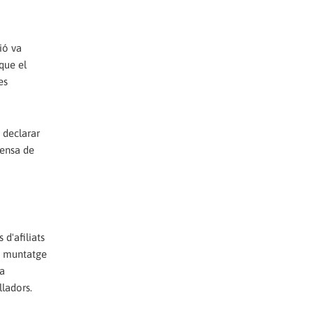
ió va
que el
es
 declarar
fensa de
 d'afiliats
de muntatge
la
lladors.