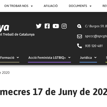
ON TROBAR-NOS
AFILIACIÓ
DOCUMENTS
RE
C/ Burgos 59, 
spccc@
spcgt
935 120 481
Formació
Acció Feminista LGTBIQ+
Jurídica
de 2020
dimecres 17 de Juny de 20