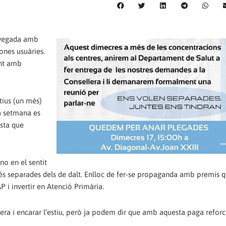
a vegada amb
ones usuàries.
ent amb
tius (un més)
ta setmana es
sta que
no en el sentit
és separades dels de dalt. Enlloc de fer-se propaganda amb premis 
i invertir en Atenció Primària.
ra i encarar l’estiu, però ja podem dir que amb aquesta paga reforc