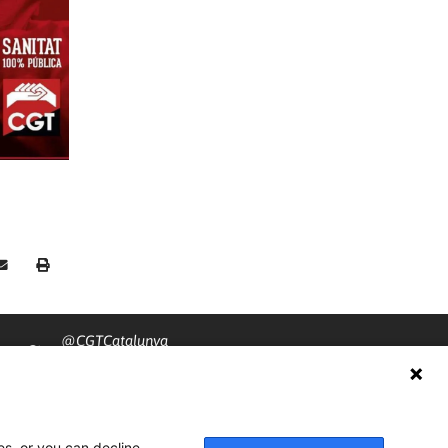
@CGTCatalunya
cgtcatalunya
CGTCatalunya
es, or you can decline