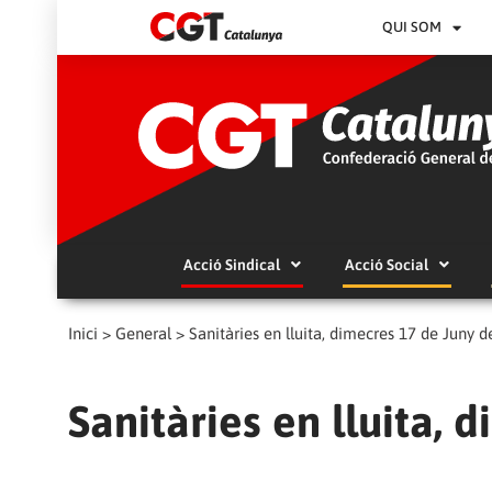
QUI SOM
Acció Sindical
Acció Social
Inici
>
General
>
Sanitàries en lluita, dimecres 17 de Juny 
Sanitàries en lluita, 