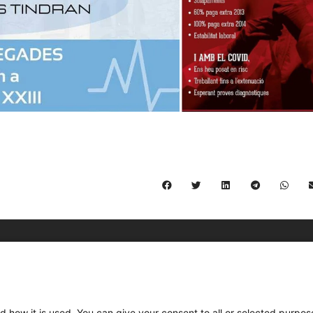
C/ Burgos 59, Baixos – 08014 Barcelona
spccc@
spcgtcatalunya.cat
d how it is used. You can give your consent to all or selected purpos