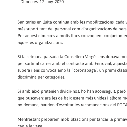
Dimecres, 17 juny, 2020
Sanitàries en lluita continua amb les mobilitzacions, cad
més suport tant del personal com d’organitzacions de pers
Per aquest dimecres a molts llocs convoquem conjuntam
aquestes organitzacions.
Si la setmana passada la Consellera Vergés ens donava mo
per sortir al carrer amb el contracte amb Ferrovial, aques
supera i ens convoca amb la “coronapaga”, un premi classi
discrimina per categories.
Si amb això pretenien dividir-nos, ho han aconseguit, però 
que buscaven: ara les de baix estem més unides i alhora m
no demana, haurien d’escoltar les recomanacions del FOCAP 
Mentrestant preparem mobilitzacions per tancar la primave
cap a la vaga.