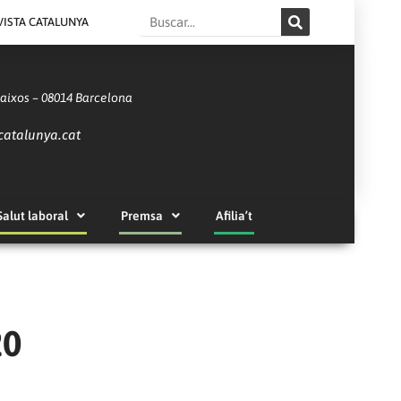
Search
VISTA CATALUNYA
Baixos – 08014 Barcelona
catalunya.cat
Salut laboral
Premsa
Afilia’t
20