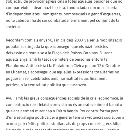
l’objectiu de provocar agressions a totes aquelles persones que no
comparteixin l’ideari nazi-feixista, i anunciada com una caceria
d’independentistes, immigrants, homosexuals o gent d’esquerres,
no té cabuda i ha de ser combatuda fermament pel conjunt de la
societat.
Recordem com als anys 90, i inicis dels 2000, va ser la mobilització
popular sostinguda la que aconseguí que els nazi-feixistes
deixessin de reunir-se a la Plaça dels Països Catalans. Durant
aquells anys, amb la tasca de milers de persones entorn la
Plataforma Antifeixista i la Plataforma Cívica per un 12 d’Octubre
en Llibertat, s’aconseguí que aquelles expressions totalitàries no
poguessin ser celebrades amb normalitat i que, finalment,
perdessin la centralitat política que buscaven.
Avui, amb les greus conseqüències socials de la crisi econòmica, la
concentració nazi-feixista prevista no és un esdeveniment banal o
que ens permeti mirar cap a l’altra banda. Per contra, forma part
d’una estratègia política per a generar tensió i violència social per a
aconseguir rèdits polítics similars als de grups com els grecs Alba