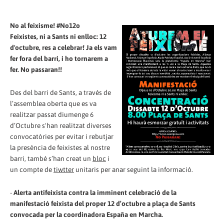
No al feixisme! #No12o
Feixistes, ni a Sants ni enlloc: 12
d'octubre, res a celebrar! Ja els vam
fer fora del barri, i ho tornarem a
fer. No passaran!!
Des del barri de Sants, a través de
l’assemblea oberta que es va
realitzar passat diumenge 6
d’Octubre s'han realitzat diverses
convocatòries per evitar i rebutjar
la presència de feixistes al nostre
barri, també s’han creat un
bloc
i
un compte de
tiwtter
unitaris per anar seguint la informació.
-
Alerta antifeixista contra la imminent celebració de la
manifestació feixista del proper 12 d’octubre a plaça de Sants
convocada per la coordinadora España en Marcha.