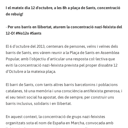
I el mateix dia 12 d'octubre, a les 8h a plaça de Sants, concentració
de rebuig!
-
Per uns barris en llibertat, aturem la concentració nazi-feixista del
12-O! #No12o #Sants
El 6 d’octubre del 2013, centenars de persones, veïns i veïnes dels
barris de Sants, ens vàrem reunir a la Plaça de Sants en Assemblea
Popular, amb l’objectiu d’articular una resposta col•lectiva que
eviti la concentració nazi-feixista prevista pel proper dissabte 12
d’Octubre a la mateixa plaça.
El barri de Sants, com tants altres barris barcelonins i poblacions
catalanes, té una memòria i una consciència antifeixista generosa, i
el seu teixit social ha apostat, des de sempre, per construir uns
barris inclusius, solidaris i en llibertat.
En aquest context, la concentració de grups nazi-feixistes
organitzats sota el nom de España en Marcha, convocada amb