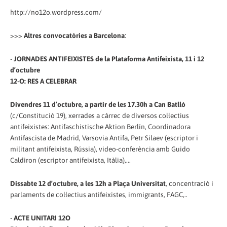
http://no12o.wordpress.com/
>>>
Altres convocatòries a Barcelona
:
-
JORNADES ANTIFEIXISTES de la Plataforma Antifeixista, 11 i 12
d’octubre
12-O: RES A CELEBRAR
Divendres 11 d’octubre, a partir de les 17.30h a Can Batlló
(c/Constitució 19), xerrades a càrrec de diversos col·lectius
antifeixistes: Antifaschistische Aktion Berlín, Coordinadora
Antifascista de Madrid, Varsovia Antifa, Petr Silaev (escriptor i
militant antifeixista, Rússia), video-conferència amb Guido
Caldiron (escriptor antifeixista, Itàlia),...
Dissabte 12 d’octubre, a les 12h a Plaça Universitat
, concentració i
parlaments de col·lectius antifeixistes, immigrants, FAGC,..
-
ACTE UNITARI 12O