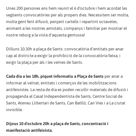
Unes 200 persones ens hem reunit el 6 d'octubre i hem acordat les
següents convocatòries per als propers dies. Necessitem ser molta,
molta gent fent difusió, penjant cartells i repartint octavetes,
animant a les nostres amistats, companys i familiar per mostrar el
nostre rebuig a la vista d’aquesta gentussa!
Dilluns 10.30h a plaça de Sants: convocatòria d’entitats per anar
cap al districte a exigir la prohibició de la convocatòria fatxa, i
exigir la plaça per als i les veïnes de Sants.
Cada dia a les 18h, piquet informatiu a Plaça de Sants
per anar a
informar al veïnat, entitats i comerços de les mobilitzacions
antifeixistes. La resta de dia es poden recollir materials de difusió i
propaganda al Casal Independentista de Sants, Centre Social de
Sants, Ateneu Llibertari de Sants, Can Batlló, Can Vies i a La ciutat
invisible.
Dijous 10 d'octubre 20h a plaça de Sants, concentració i
manifestació antifeixista.