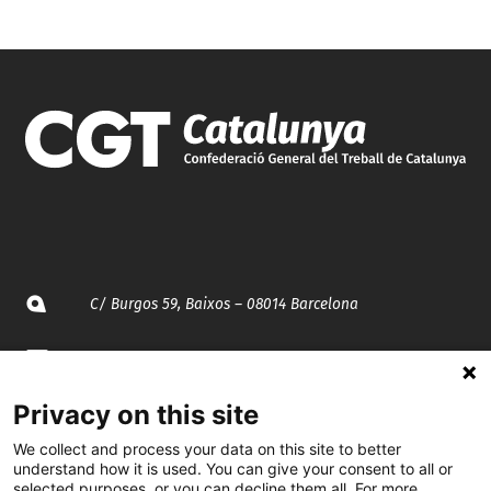
C/ Burgos 59, Baixos – 08014 Barcelona
spccc@
spcgtcatalunya.cat
Privacy on this site
935 120 481
We collect and process your data on this site to better
understand how it is used. You can give your consent to all or
@CGTCatalunya
selected purposes, or you can decline them all. For more