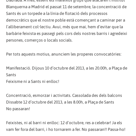
Daurada. A més, essent els mateixos grups que atacaren l’Institut
Blanquerna a Madrid el passat 11 de setembre, la concentració de
Sants és un torpede a la línia de flotació dels processos
democràtics que el nostre poble està començant a caminar per a
l’alliberament col•lectiu. Avui, més que mai, hem d’evitar que la
barbàrie feixista es passegi pels cors dels nostres barris i agredeixi
persones, comerços o locals socials.
Per tots aquests motius, anunciem les properes convocatòries:
Manifestació. Dijous 10 d’octubre del 2013, a les 20.00h, a Plaça de
Sants
Feixisme ni a Sants ni enlloc!
Concentració, esmorzar i activitats. Cassolada des dels balcons
Dissabte 12 d’octubre del 2013, a les 8.00h, a Plaça de Sants
No passaran!
Feixistes, ni al barri ni enlloc: 12 d’octubre, res a celebrar! Ja els
vam fer fora del barri, i ho tornarem a fer. No passaran!! Passa-ho!