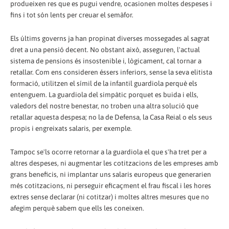
produeixen res que es pugui vendre, ocasionen moltes despeses i
fins i tot són lents per creuar el semàfor.
Els últims governs ja han propinat diverses mossegades al sagrat
dret a una pensió decent. No obstant això, asseguren, l'actual
sistema de pensions és insostenible i, lògicament, cal tornar a
retallar. Com ens consideren éssers inferiors, sense la seva elitista
formació, utilitzen el símil de la infantil guardiola perquè els
entenguem. La guardiola del simpàtic porquet es buida i ells,
valedors del nostre benestar, no troben una altra solució que
retallar aquesta despesa; no la de Defensa, la Casa Reial o els seus
propis i engreixats salaris, per exemple.
Tampoc se'ls ocorre retornar a la guardiola el que s'ha tret per a
altres despeses, ni augmentar les cotitzacions de les empreses amb
grans beneficis, ni implantar uns salaris europeus que generarien
més cotitzacions, ni perseguir eficaçment el frau fiscal i les hores
extres sense declarar (ni cotitzar) i moltes altres mesures que no
afegim perquè sabem que ells les coneixen.