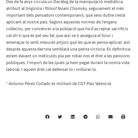
Des de fa anys circula un Decàleg de la manipulació mediàtica,
atribuït al lingüista i filòsof Noam Chomsky, segurament el més
important dels pensadors contemporanis, que sens dubte s'està
aplicant al nostre país. Segons aquestes normes de l'engany
col·lectiu, per convèncer a la població que ha d'acceptar sacrificis
cal dir-li que és pel seu bé, que així se li assegura el futur i
amenaçar-lo amb mesures pitjors que les que es pensa aplicar; així
després aquesta derrota semblarà una petita victòria. En definitiva:
estem davant un meticulós pla per robar-nos el dret a les pensions
públiques, l'import de les quals ja hem pagat durant la nostra vida
laboral. I aquest dret cal defensar-lo i millorar-lo.
* Antonio Pérez Collado és militant de CGT-Pais Valencià