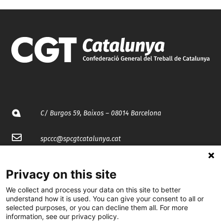
C/ Burgos 59, Baixos – 08014 Barcelona
spccc@
spcgtcatalunya.cat
935 120 481
Privacy on this site
We collect and process your data on this site to better
@CGTCatalunya
understand how it is used. You can give your consent to all or
selected purposes, or you can decline them all. For more
cgtcatalunya
information, see our privacy policy.