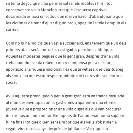
sistema de joc que li ha permès salvar els mobles i fins i tot
conservar casa a la Moncloa; tret que l'esquerra captiva i
desarmada es posi en el lloc que mai va haver d'abandonar o que
les víctimes de tant d'ajust diguin prou, apaguin la tele i omplin els
carrers.
Com no hi ha indicis que vagi a succeir així, ens temem que un dels
primers atacs serà contra les castigades pensions públiques.
Aquestes modestes pagues que la gent gran, després d'una vida
treballant dur, venia rebent com recompensa pel seu esforç i
aportació a la riquesa nacional. I és que la vellesa, des dels tuareg
als sioux, ha merescut respecte, admiració i cures del seu entorn
social.
Avui aquesta preocupació per la gent gran està en franca reculada
al món desenvolupat, on es gasta més a aparentar una eterna
joventut que a proporcionar una vida digna als qui van procurar
deixar-nos un món millor. Exemplars de l'anomenat homo sapiens
hi ha fins i tot que diuen sense rubor que els vells s'obstinen a
seguir vius massa anys després de jubilar-se. Vaja, que no