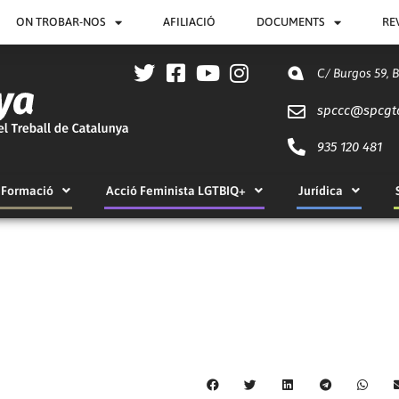
ON TROBAR-NOS
AFILIACIÓ
DOCUMENTS
RE
C/ Burgos 59, 
spccc@
spcgt
935 120 481
Formació
Acció Feminista LGTBIQ+
Jurídica