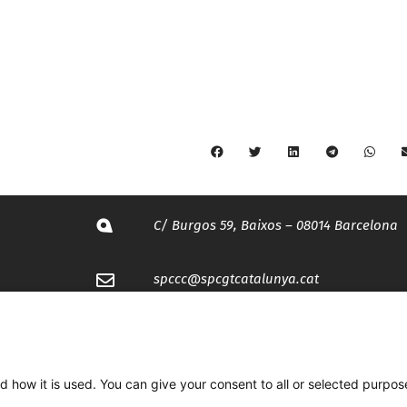
C/ Burgos 59, Baixos – 08014 Barcelona
spccc@
spcgtcatalunya.cat
935 120 481
d how it is used. You can give your consent to all or selected purpos