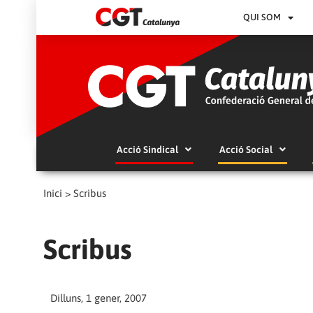
QUI SOM
Acció Sindical
Acció Social
Inici
>
Scribus
Scribus
Dilluns, 1 gener, 2007