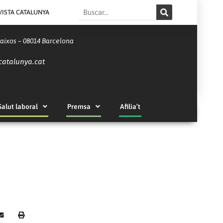
Search
VISTA CATALUNYA
Baixos – 08014 Barcelona
catalunya.cat
Salut laboral
Premsa
Afilia’t