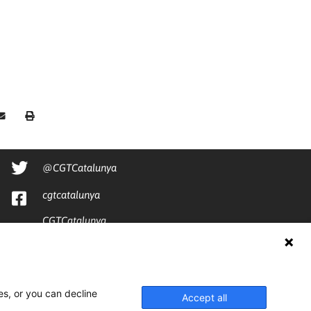
@CGTCatalunya
cgtcatalunya
CGTCatalunya
cgtcatalunya
es, or you can decline
Accept all