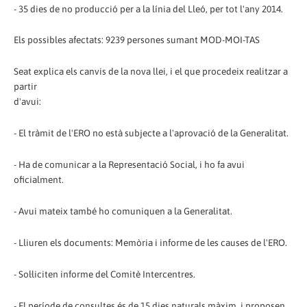
- 35 dies de no producció per a la línia del Lleó, per tot l'any 2014.
Els possibles afectats: 9239 persones sumant MOD-MOI-TAS
Seat explica els canvis de la nova llei, i el que procedeix realitzar a
partir
d'avui:
- El tràmit de l'ERO no està subjecte a l'aprovació de la Generalitat.
- Ha de comunicar a la Representació Social, i ho fa avui
oficialment.
- Avui mateix també ho comuniquen a la Generalitat.
- Lliuren els documents: Memòria i informe de les causes de l'ERO.
- Sol·liciten informe del Comitè Intercentres.
- El període de consultes és de 15 dies naturals màxim, i proposen