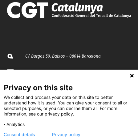
C/ Burgos 59, Baixos – 08014 Barcelona
spccc@
spcgtcatalunya.cat
Privacy on this site
935 120 481
We collect and process your data on this site to better
understand how it is used. You can give your consent to all or
@CGTCatalunya
selected purposes, or you can decline them all. For more
information, see our privacy policy.
cgtcatalunya
Analytics
CGTCatalunya
Consent details
Privacy policy