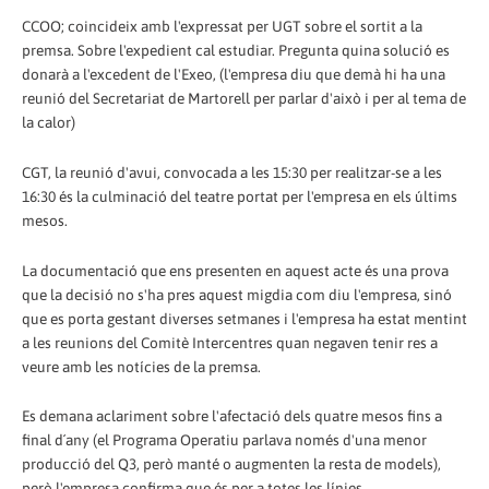
CCOO; coincideix amb l'expressat per UGT sobre el sortit a la
premsa. Sobre l'expedient cal estudiar. Pregunta quina solució es
donarà a l'excedent de l'Exeo, (l'empresa diu que demà hi ha una
reunió del Secretariat de Martorell per parlar d'això i per al tema de
la calor)
CGT, la reunió d'avui, convocada a les 15:30 per realitzar-se a les
16:30 és la culminació del teatre portat per l'empresa en els últims
mesos.
La documentació que ens presenten en aquest acte és una prova
que la decisió no s'ha pres aquest migdia com diu l'empresa, sinó
que es porta gestant diverses setmanes i l'empresa ha estat mentint
a les reunions del Comitè Intercentres quan negaven tenir res a
veure amb les notícies de la premsa.
Es demana aclariment sobre l'afectació dels quatre mesos fins a
final d´any (el Programa Operatiu parlava només d'una menor
producció del Q3, però manté o augmenten la resta de models),
però l'empresa confirma que és per a totes les línies.