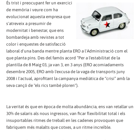
És trist i preocupant fer un exercici
de memòria i veure com ha
evolucionat aquesta empresa que
s'atreveix a presumir de
modernitat i benestar, que ens
bombardeja amb revistes a tot
color i enquestes de satisfacció
laboral d'una banda mentre planta ERO a l'Administració com el
que planta pins. Des del famós acord “Per a l'estabilitat de la
plantilla de 8 Maig 03, ja van 3, en 3 anys (ERO acomiadaments
desembre 2005, ERO amb l'excusa de la vaga de transports juny
2008 i l'actual, aprofitant la campanya mediàtica de “crisi” amb la
seva cançó de "els rics també ploren").
La veritat és que en època de molta abundància, ens van retallar un
30% de salaris als nous ingressos, van ficar flexibilitat total i els
insuportables ritmes de treball en les cadenes provoquen que
fabriquem més malalts que cotxes, a un ritme increïble.