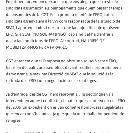
En primer lloc, volem deixar clar que ens alegra que la resta de
sindicats assumeixin els plantejaments que duem bastant temps
defensant des de la CGT. En la primera reunió de l'ERO, tots els
sindicats assenyalem a la VW com responsable de la situació de
SEAT, i aportem dades i mesures que fan injustificable qualsevol
ERO. Si a SEAT “NO SOBRA NINGÚ” cap sindicat ha d'entrar a
negociar condicions de l'ERO. Al contrari, HAURÍEM DE
MOBILITZAR-NOS PER A PARAR-LO.
CGT entenem que si l'empresa no obre una solució sense ERO,
hauríem de realitzar assemblees davant l'edifici corporatiu per a
demostrar a la màxima Direcció de SEAT que la solució és la
retirada de l'ERO i una negociació sense xantatges.
Ja d'entrada, des de CGT hem reprovat a l'inspector que va a
intervenir en aquest conflicte, el mateix que va intervenir en l'ERO
del 2005, un expedient on es van cometre nombroses il·legalitats i
que encara no s'ha tancat ja que queda un treballador pendent de
reingrés.