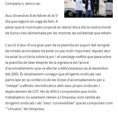
Company/s, amics/as:
Avui divendres 8 de febrer és el 5º
dia que seguim en vaga de fam. A
pesar que el nostre pes corporal es reduïx dia a dia la nostra moral
de lluita creix alimentada per les mostres de solidaritat que rebem.
L'acció d'atur d'una gran part de la plantilla en suport del reingrés
de totsels acomiadats ha estat un pas molt important. Aquest atur
ha estat la victòria sobre la por i el xantatge mafiós que pesa sobre
la plantilla de Seat després de la signatura de l'acord
d'acomiadaments que va afectar a 660companys/as al desembre
del 2005. És àmpliament conegut que dirigents sindicals van
participar en la confecció de les llistes d'acomiadaments per a
“netejar” a afiliats reivindicatius dels seus propis sindicats i
especialment de CGT. No és difícil comprendre que molts
treballadors no solament temen a l'Empresa, sinó també als
dirigents sindicals i als “seus *correveidiles” que es comporten com
“*chivatos” de l'empresa.