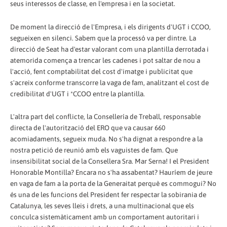
seus interessos de classe, en l'empresa i en la societat.
De moment la direcció de l'Empresa, i els dirigents d'UGT i CCOO,
segueixen en silenci. Sabem que la processó va per dintre. La
direcció de Seat ha d'estar valorant com una plantilla derrotada i
atemorida comença a trencar les cadenes i pot saltar de nou a
l'acció, fent comptabilitat del cost d'imatge i publicitat que
s'acreix conforme transcorre la vaga de fam, analitzant el cost de
credibilitat d'UGT i *CCOO entre la plantilla.
L'altra part del conflicte, la Consellería de Treball, responsable
directa de l'autorització del ERO que va causar 660
acomiadaments, segueix muda. No s'ha dignat a respondre a la
nostra petició de reunió amb els vaguistes de fam. Que
insensibilitat social de la Consellera Sra. Mar Serna! I el President
Honorable Montilla? Encara no s'ha assabentat? Hauríem de jeure
en vaga de fam a la porta de la Generaitat perquè es commogui? No
és una de les funcions del President fer respectar la sobirania de
Catalunya, les seves lleis i drets, a una multinacional que els
conculca sistemàticament amb un comportament autoritari i