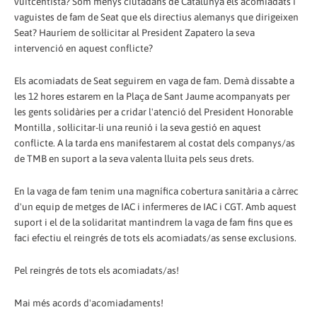
vuitcentista? Som menys ciutadans de Catalunya els acomiadats i
vaguistes de fam de Seat que els directius alemanys que dirigeixen
Seat? Hauríem de sol·licitar al President Zapatero la seva
intervenció en aquest conflicte?
Els acomiadats de Seat seguirem en vaga de fam. Demà dissabte a
les 12 hores estarem en la Plaça de Sant Jaume acompanyats per
les gents solidàries per a cridar l'atenció del President Honorable
Montilla , sol·licitar-li una reunió i la seva gestió en aquest
conflicte. A la tarda ens manifestarem al costat dels companys/as
de TMB en suport a la seva valenta lluita pels seus drets.
En la vaga de fam tenim una magnífica cobertura sanitària a càrrec
d'un equip de metges de IAC i infermeres de IAC i CGT. Amb aquest
suport i el de la solidaritat mantindrem la vaga de fam fins que es
faci efectiu el reingrés de tots els acomiadats/as sense exclusions.
Pel reingrés de tots els acomiadats/as!
Mai més acords d'acomiadaments!