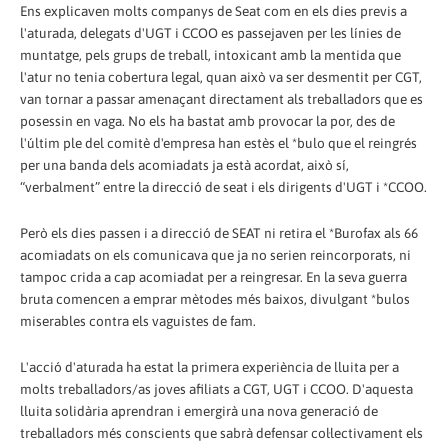
Ens explicaven molts companys de Seat com en els dies previs a
l'aturada, delegats d'UGT i CCOO es passejaven per les línies de
muntatge, pels grups de treball, intoxicant amb la mentida que
l'atur no tenia cobertura legal, quan això va ser desmentit per CGT,
van tornar a passar amenaçant directament als treballadors que es
posessin en vaga. No els ha bastat amb provocar la por, des de
l'últim ple del comitè d'empresa han estès el *bulo que el reingrés
per una banda dels acomiadats ja està acordat, això sí,
“verbalment” entre la direcció de seat i els dirigents d'UGT i *CCOO.
Però els dies passen i a direcció de SEAT ni retira el *Burofax als 66
acomiadats on els comunicava que ja no serien reincorporats, ni
tampoc crida a cap acomiadat per a reingresar. En la seva guerra
bruta comencen a emprar mètodes més baixos, divulgant *bulos
miserables contra els vaguistes de fam.
L'acció d'aturada ha estat la primera experiència de lluita per a
molts treballadors/as joves afiliats a CGT, UGT i CCOO. D'aquesta
lluita solidària aprendran i emergirà una nova generació de
treballadors més conscients que sabrà defensar col·lectivament els