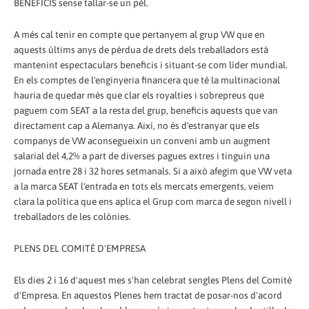
BENEFICIS sense tallar-se un pèl.
A més cal tenir en compte que pertanyem al grup VW que en
aquests últims anys de pèrdua de drets dels treballadors està
mantenint espectaculars beneficis i situant-se com líder mundial.
En els comptes de l'enginyeria financera que té la multinacional
hauria de quedar més que clar els royalties i sobrepreus que
paguem com SEAT a la resta del grup, beneficis aquests que van
directament cap a Alemanya. Així, no és d'estranyar que els
companys de VW aconsegueixin un conveni amb un augment
salarial del 4,2% a part de diverses pagues extres i tinguin una
jornada entre 28 i 32 hores setmanals. Si a això afegim que VW veta
a la marca SEAT l'entrada en tots els mercats emergents, veiem
clara la política que ens aplica el Grup com marca de segon nivell i
treballadors de les colònies.
PLENS DEL COMITÈ D'EMPRESA
Els dies 2 i 16 d'aquest mes s'han celebrat sengles Plens del Comitè
d'Empresa. En aquestos Plenes hem tractat de posar-nos d'acord