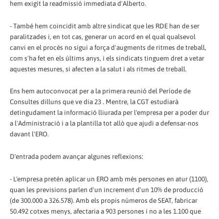
hem exigit la readmissió immediata d'Alberto.
- També hem coincidit amb altre sindicat que les RDE han de ser
paralitzades i, en tot cas, generar un acord en el qual qualsevol
canvi en el procés no sigui a força d'augments de ritmes de treball,
com s'ha fet en els últims anys, i els sindicats tinguem dret a vetar
aquestes mesures, si afecten a la salut i als ritmes de treball.
Ens hem autoconvocat per a la primera reunió del Període de
Consultes dilluns que ve dia 23 . Mentre, la CGT estudiarà
detingudament la informació lliurada per l'empresa per a poder dur
a l'Administració i a la plantilla tot allò que ajudi a defensar-nos
davant l'ERO.
D'entrada podem avançar algunes reflexions:
- L'empresa pretén aplicar un ERO amb més persones en atur (1100),
quan les previsions parlen d'un increment d'un 10% de producció
(de 300.000 a 326.578). Amb els propis números de SEAT, fabricar
50.492 cotxes menys, afectaria a 903 persones i no a les 1.100 que