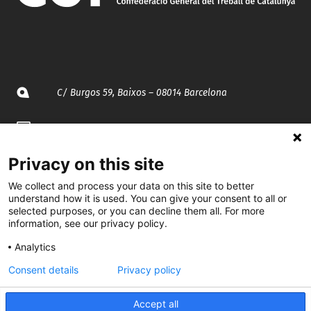
C/ Burgos 59, Baixos – 08014 Barcelona
spccc@
spcgtcatalunya.cat
935 120 481
Privacy on this site
We collect and process your data on this site to better
understand how it is used. You can give your consent to all or
@CGTCatalunya
selected purposes, or you can decline them all. For more
information, see our privacy policy.
cgtcatalunya
Analytics
CGTCatalunya
Consent details
Privacy policy
cgtcatalunya
Accept all