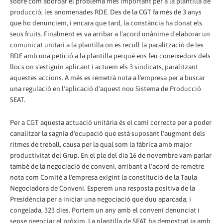
sobre com abordar el problema més important per a la plantilla de
producció; les anomenades RDE. Des de la CGT fa més de 3 anys
que ho denunciem, i encara que tard, la constància ha donat els
seus fruits. Finalment es va arribar a l'acord unànime d'elaborar un
comunicat unitari a la plantilla on es recull la paralització de les
RDE amb una petició a la plantilla perquè ens feu coneixedors dels
llocs on s'estiguin aplicant i actuem els 3 sindicats, paralitzant
aquestes accions. A més es remetrà nota a l'empresa per a buscar
una regulació en l'aplicació d'aquest nou Sistema de Producció
SEAT.
Per a CGT aquesta actuació unitària és el camí correcte per a poder
canalitzar la sagnia d'ocupació que està suposant l'augment dels
ritmes de treball, causa per la qual som la fàbrica amb major
productivitat del Grup. En el ple del dia 16 de novembre vam parlar
també de la negociació de conveni, arribant a l'acord de remetre
nota com Comitè a l'empresa exigint la constitució de la Taula
Negociadora de Conveni. Esperem una resposta positiva de la
Presidència per a iniciar una negociació que duu aparcada, i
congelada, 323 dies. Portem un any amb el conveni denunciat i
sense negociar el pròxim. La plantilla de SEAT ha demostrat ja amb