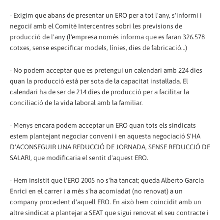
- Exigim que abans de presentar un ERO per a tot l'any, s'informi i
negociï amb el Comitè Intercentres sobri les previsions de
producció de l'any (l'empresa només informa que es faran 326.578
cotxes, sense especificar models, línies, dies de fabricació…)
- No podem acceptar que es pretengui un calendari amb 224 dies
quan la producció està per sota de la capacitat instal·lada. El
calendari ha de ser de 214 dies de producció per a facilitar la
conciliació de la vida laboral amb la familiar.
- Menys encara podem acceptar un ERO quan tots els sindicats
estem plantejant negociar conveni i en aquesta negociació S'HA
D'ACONSEGUIR UNA REDUCCIÓ DE JORNADA, SENSE REDUCCIÓ DE
SALARI, que modificaria el sentit d'aquest ERO.
- Hem insistit que l'ERO 2005 no s'ha tancat; queda Alberto García
Enrici en el carrer i a més s'ha acomiadat (no renovat) a un
company procedent d'aquell ERO. En això hem coincidit amb un
altre sindicat a plantejar a SEAT que sigui renovat el seu contracte i