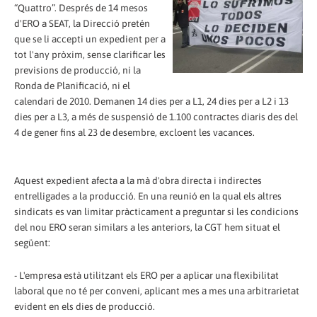
“Quattro”. Després de 14 mesos
d'ERO a SEAT, la Direcció pretén
que se li accepti un expedient per a
tot l'any pròxim, sense clarificar les
previsions de producció, ni la
Ronda de Planificació, ni el
calendari de 2010. Demanen 14 dies per a L1, 24 dies per a L2 i 13
dies per a L3, a més de suspensió de 1.100 contractes diaris des del
4 de gener fins al 23 de desembre, excloent les vacances.
Aquest expedient afecta a la mà d'obra directa i indirectes
entrelligades a la producció. En una reunió en la qual els altres
sindicats es van limitar pràcticament a preguntar si les condicions
del nou ERO seran similars a les anteriors, la CGT hem situat el
següent:
- L'empresa està utilitzant els ERO per a aplicar una flexibilitat
laboral que no té per conveni, aplicant mes a mes una arbitrarietat
evident en els dies de producció.