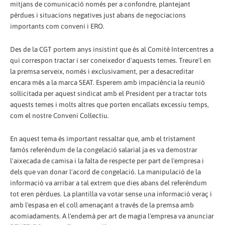
mitjans de comunicació només per a confondre, plantejant
pèrdues i situacions negatives just abans de negociacions
importants com conveni i ERO.
Des de la CGT portem anys insistint que és al Comitè Intercentres a
qui correspon tractar i ser coneixedor d'aquests temes. Treure'l en
la premsa serveix, només i exclusivament, per a desacreditar
encara més a la marca SEAT. Esperem amb impaciència la reunió
sol·licitada per aquest sindicat amb el President per a tractar tots
aquests temes i molts altres que porten encallats excessiu temps,
com el nostre Conveni Col·lectiu.
En aquest tema és important ressaltar que, amb el tristament
famós referèndum de la congelació salarial ja es va demostrar
l'aixecada de camisa i la falta de respecte per part de l'empresa i
dels que van donar l'acord de congelació. La manipulació de la
informació va arribar a tal extrem que dies abans del referèndum
tot eren pèrdues. La plantilla va votar sense una informació veraç i
amb l'espasa en el coll amenaçant a través de la premsa amb
acomiadaments. A l'endemà per art de magia l'empresa va anunciar