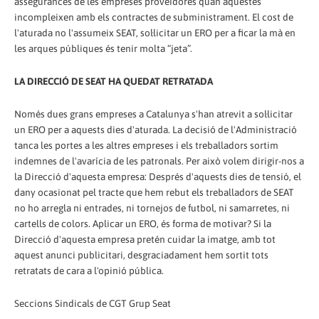
assegurances de les empreses proveïdores quan aquestes
incompleixen amb els contractes de subministrament. El cost de
l'aturada no l'assumeix SEAT, sol·licitar un ERO per a ficar la mà en
les arques públiques és tenir molta “jeta”.
LA DIRECCIÓ DE SEAT HA QUEDAT RETRATADA
Només dues grans empreses a Catalunya s'han atrevit a sol·licitar
un ERO per a aquests dies d'aturada. La decisió de l'Administració
tanca les portes a les altres empreses i els treballadors sortim
indemnes de l'avarícia de les patronals. Per això volem dirigir-nos a
la Direcció d'aquesta empresa: Després d'aquests dies de tensió, el
dany ocasionat pel tracte que hem rebut els treballadors de SEAT
no ho arregla ni entrades, ni tornejos de futbol, ni samarretes, ni
cartells de colors. Aplicar un ERO, és forma de motivar? Si la
Direcció d'aquesta empresa pretén cuidar la imatge, amb tot
aquest anunci publicitari, desgraciadament hem sortit tots
retratats de cara a l'opinió pública.
Seccions Sindicals de CGT Grup Seat