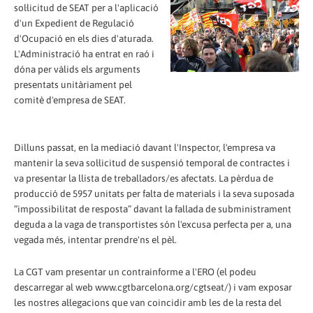
sol·licitud de SEAT per a l'aplicació
d'un Expedient de Regulació
d'Ocupació en els dies d'aturada.
L'Administració ha entrat en raó i
dóna per vàlids els arguments
presentats unitàriament pel
comitè d'empresa de SEAT.
Dilluns passat, en la mediació davant l'Inspector, l'empresa va
mantenir la seva sol·licitud de suspensió temporal de contractes i
va presentar la llista de treballadors/es afectats. La pèrdua de
producció de 5957 unitats per falta de materials i la seva suposada
“impossibilitat de resposta” davant la fallada de subministrament
deguda a la vaga de transportistes són l'excusa perfecta per a, una
vegada més, intentar prendre'ns el pèl.
La CGT vam presentar un contrainforme a l'ERO (el podeu
descarregar al web www.cgtbarcelona.org/cgtseat/) i vam exposar
les nostres al·legacions que van coincidir amb les de la resta del