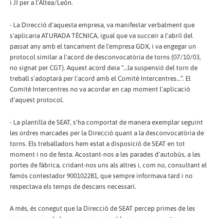
i JI per a l'Altea/León.
- La Direcció d'aquesta empresa, va manifestar verbalment que
s'aplicaria ATURADA TÈCNICA, igual que va succeir a l'abril del
passat any amb el tancament de l'empresa GDX, i va engegar un
protocol similar a l'acord de desconvocatòria de torns (07/10/03,
no signat per CGT). Aquest acord deia “…la suspensió del torn de
treball s'adoptarà per l'acord amb el Comitè Intercentres…”. El
Comitè Intercentres no va acordar en cap moment l'aplicació
d'aquest protocol.
- La plantilla de SEAT, s'ha comportat de manera exemplar seguint
les ordres marcades per la Direcció quant a la desconvocatòria de
torns. Els treballadors hem estat a disposició de SEAT en tot
moment i no de festa. Acostant-nos a les parades d'autobús, a les
portes de fàbrica, cridant-nos uns als altres i, com no, consultant el
famós contestador 900102281, que sempre informava tard i no
respectava els temps de descans necessari.
A més, és conegut que la Direcció de SEAT percep primes de les