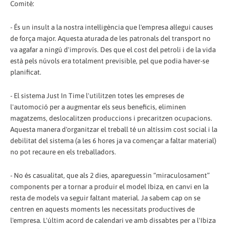
Comitè:
- És un insult a la nostra intel·ligència que l'empresa al·legui causes
de força major. Aquesta aturada de les patronals del transport no
va agafar a ningú d'improvís. Des que el cost del petroli i de la vida
està pels núvols era totalment previsible, pel que podia haver-se
planificat.
- El sistema Just In Time l'utilitzen totes les empreses de
l'automoció per a augmentar els seus beneficis, eliminen
magatzems, deslocalitzen produccions i precaritzen ocupacions.
Aquesta manera d'organitzar el treball té un altíssim cost social i la
debilitat del sistema (a les 6 hores ja va començar a faltar material)
no pot recaure en els treballadors.
- No és casualitat, que als 2 dies, apareguessin “miraculosament”
components per a tornar a produir el model Ibiza, en canvi en la
resta de models va seguir faltant material. Ja sabem cap on se
centren en aquests moments les necessitats productives de
l'empresa. L'últim acord de calendari ve amb dissabtes per a l'Ibiza