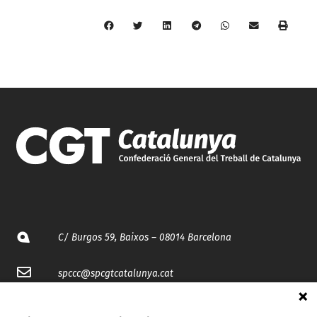
C/ Burgos 59, Baixos – 08014 Barcelona
spccc@
spcgtcatalunya.cat
935 120 481