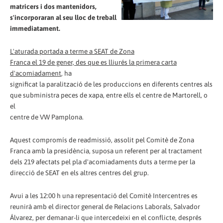
matricers i dos mantenidors,
s'incorporaran al seu lloc de treball
immediatament.
L'aturada portada a terme a SEAT de Zona
Franca el 19 de gener, des que es lliurés la primera carta
d'acomiadament
, ha
significat la paralització de les produccions en diferents centres als
que subministra peces de xapa, entre ells el centre de Martorell, o
el
centre de VW Pamplona.
Aquest compromís de readmissió, assolit pel Comitè de Zona
Franca amb la presidència, suposa un referent per al tractament
dels 219 afectats pel pla d'acomiadaments duts a terme per la
direcció de SEAT en els altres centres del grup.
Avui a les 12:00 h una representació del Comitè Intercentres es
reunirà amb el director general de Relacions Laborals, Salvador
Álvarez, per demanar-li que intercedeixi en el conflicte, després