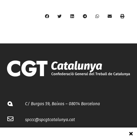
C/ Burgos 59, Baixos – 08014 Barcelona
spccc@
spcgtcatalunya.cat
935 120 481