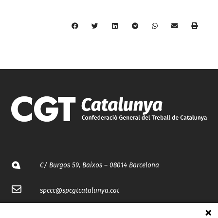
C/ Burgos 59, Baixos – 08014 Barcelona
spccc@
spcgtcatalunya.cat
935 120 481