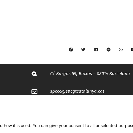
C/ Burgos 59, Baixos – 08014 Barcelona
spccc@
spcgtcatalunya.cat
935 120 481
d how it is used. You can give your consent to all or selected purpos