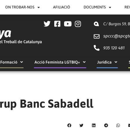
ON TROBAR-NOS
AFILIACIÓ
DOCUMENTS
RE
C/ Burgos 59, 
spccc@
spcgt
935 120 481
Formació
Acció Feminista LGTBIQ+
Jurídica
Grup Banc Sabadell