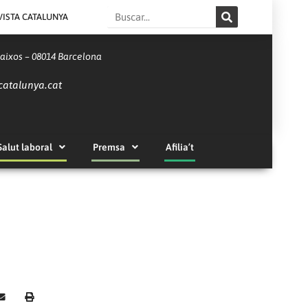
Search
VISTA CATALUNYA
Baixos – 08014 Barcelona
catalunya.cat
Salut laboral
Premsa
Afilia’t