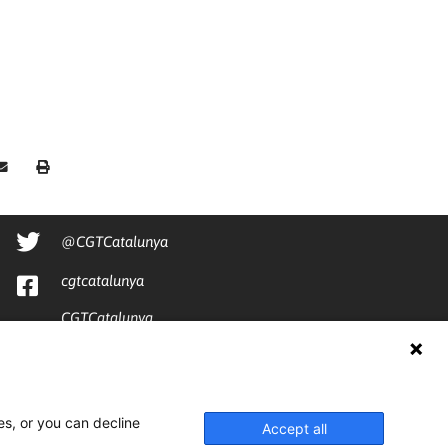
@CGTCatalunya
cgtcatalunya
CGTCatalunya
cgtcatalunya
es, or you can decline
Accept all