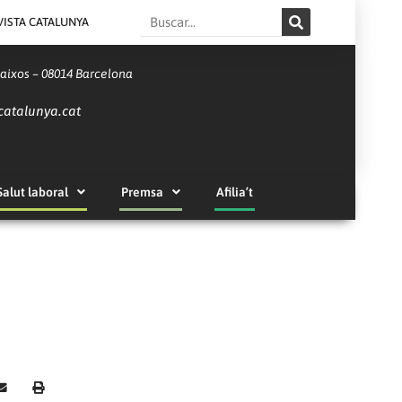
Search
VISTA CATALUNYA
Baixos – 08014 Barcelona
catalunya.cat
Salut laboral
Premsa
Afilia’t