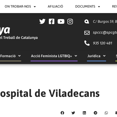
ON TROBAR-NOS
AFILIACIÓ
DOCUMENTS
RE
C/ Burgos 59, 
spccc@
spcgt
935 120 481
Formació
Acció Feminista LGTBIQ+
Jurídica
ospital de Viladecans