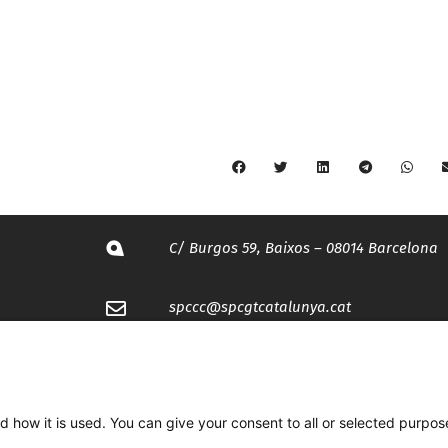
C/ Burgos 59, Baixos – 08014 Barcelona
spccc@
spcgtcatalunya.cat
935 120 481
d how it is used. You can give your consent to all or selected purpos