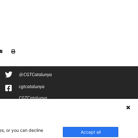
@CGTCatalunya
cgtcatalunya
CGTCatalunya
cgtcatalunya
es, or you can decline
Accept all