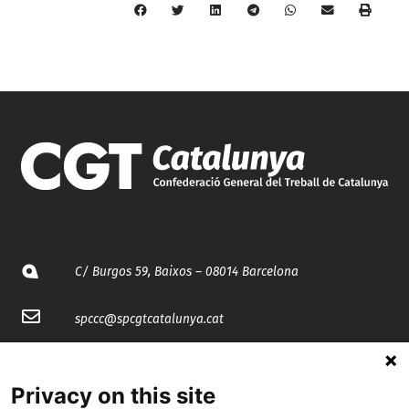
C/ Burgos 59, Baixos – 08014 Barcelona
spccc@
spcgtcatalunya.cat
935 120 481
Privacy on this site