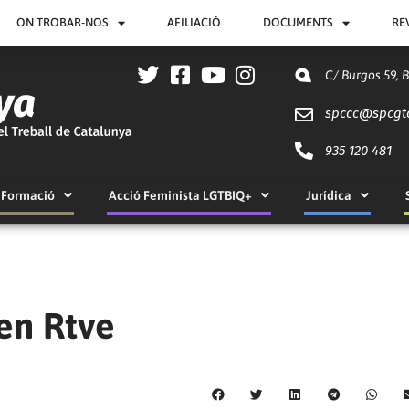
ON TROBAR-NOS
AFILIACIÓ
DOCUMENTS
RE
C/ Burgos 59, 
spccc@
spcgt
935 120 481
Formació
Acció Feminista LGTBIQ+
Jurídica
en Rtve