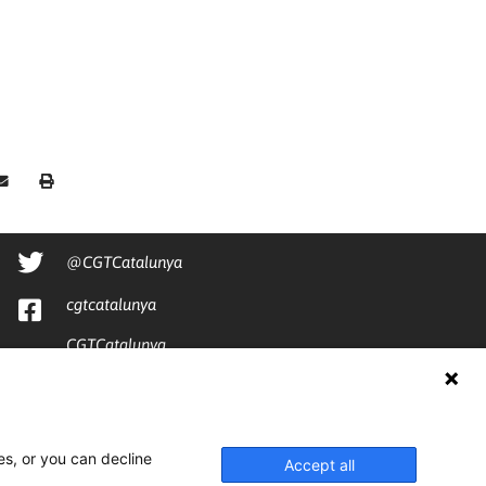
@CGTCatalunya
cgtcatalunya
CGTCatalunya
cgtcatalunya
es, or you can decline
Accept all