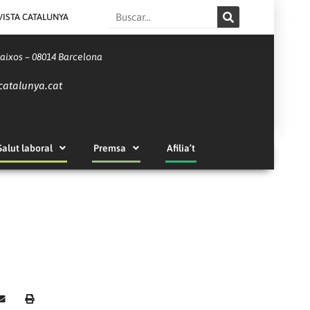
Search
VISTA CATALUNYA
Baixos – 08014 Barcelona
catalunya.cat
Salut laboral
Premsa
Afilia’t