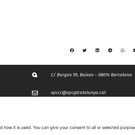
C/ Burgos 59, Baixos – 08014 Barcelona
spccc@
spcgtcatalunya.cat
935 120 481
d how it is used. You can give your consent to all or selected purpos