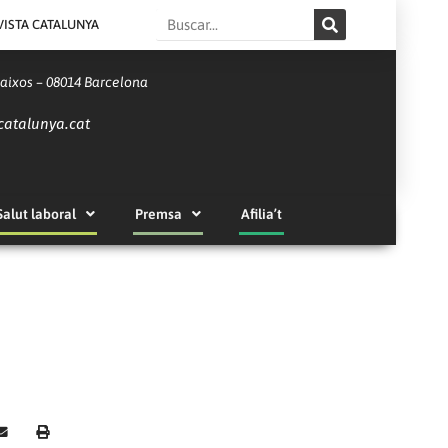
Search
VISTA CATALUNYA
Baixos – 08014 Barcelona
catalunya.cat
Salut laboral
Premsa
Afilia’t