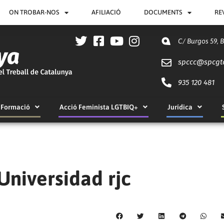
ON TROBAR-NOS
AFILIACIÓ
DOCUMENTS
RE
C/ Burgos 59, 
spccc@
spcgt
935 120 481
Formació
Acció Feminista LGTBIQ+
Jurídica
Universidad rjc