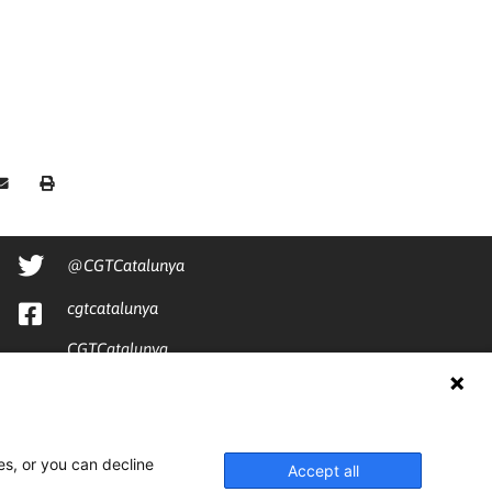
@CGTCatalunya
cgtcatalunya
CGTCatalunya
cgtcatalunya
es, or you can decline
Accept all