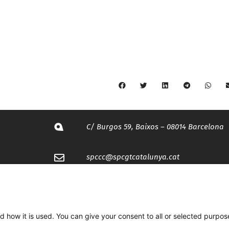
C/ Burgos 59, Baixos – 08014 Barcelona
spccc@
spcgtcatalunya.cat
935 120 481
d how it is used. You can give your consent to all or selected purpos