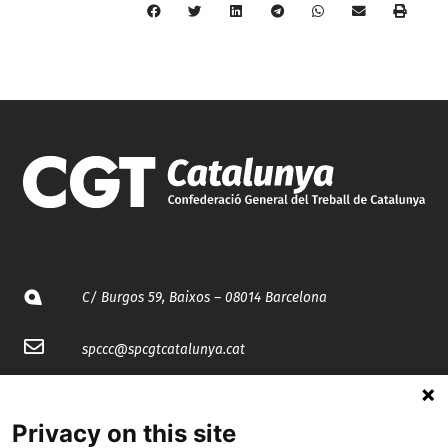
C/ Burgos 59, Baixos – 08014 Barcelona
spccc@
spcgtcatalunya.cat
935 120 481
Privacy on this site