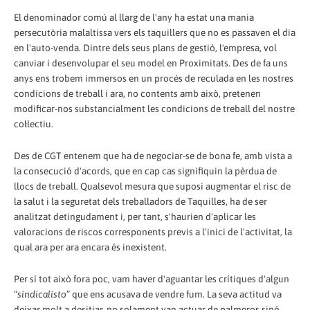
El denominador comú al llarg de l'any ha estat una mania
persecutòria malaltissa vers els taquillers que no es passaven el dia
en l'auto-venda. Dintre dels seus plans de gestió, l'empresa, vol
canviar i desenvolupar el seu model en Proximitats. Des de fa uns
anys ens trobem immersos en un procés de reculada en les nostres
condicions de treball i ara, no contents amb això, pretenen
modificar-nos substancialment les condicions de treball del nostre
col·lectiu.
Des de CGT entenem que ha de negociar-se de bona fe, amb vista a
la consecució d'acords, que en cap cas signifiquin la pèrdua de
llocs de treball. Qualsevol mesura que suposi augmentar el risc de
la salut i la seguretat dels treballadors de Taquilles, ha de ser
analitzat detingudament i, per tant, s'haurien d'aplicar les
valoracions de riscos corresponents previs a l'inici de l'activitat, la
qual ara per ara encara és inexistent.
Per sí tot això fora poc, vam haver d'aguantar les crítiques d'algun
“
sindicalisto
” que ens acusava de vendre fum. La seva actitud va
deixar molt a desitjar, no solament van actuar de palmeros sinó