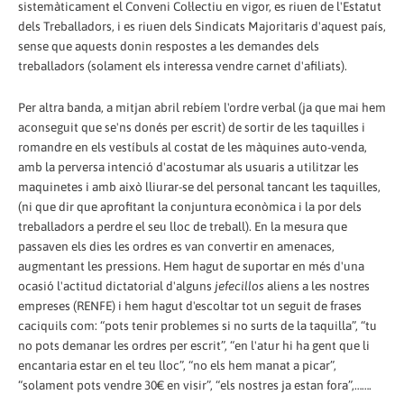
sistemàticament el Conveni Col·lectiu en vigor, es riuen de l'Estatut
dels Treballadors, i es riuen dels Sindicats Majoritaris d'aquest país,
sense que aquests donin respostes a les demandes dels
treballadors (solament els interessa vendre carnet d'afiliats).
Per altra banda, a mitjan abril rebíem l'ordre verbal (ja que mai hem
aconseguit que se'ns donés per escrit) de sortir de les taquilles i
romandre en els vestíbuls al costat de les màquines auto-venda,
amb la perversa intenció d'acostumar als usuaris a utilitzar les
maquinetes i amb això lliurar-se del personal tancant les taquilles,
(ni que dir que aprofitant la conjuntura econòmica i la por dels
treballadors a perdre el seu lloc de treball). En la mesura que
passaven els dies les ordres es van convertir en amenaces,
augmentant les pressions. Hem hagut de suportar en més d'una
ocasió l'actitud dictatorial d'alguns
jefecillos
aliens a les nostres
empreses (RENFE) i hem hagut d'escoltar tot un seguit de frases
caciquils com: “pots tenir problemes si no surts de la taquilla”, “tu
no pots demanar les ordres per escrit”, “en l'atur hi ha gent que li
encantaria estar en el teu lloc”, “no els hem manat a picar”,
“solament pots vendre 30€ en visir”, “els nostres ja estan fora”,…….