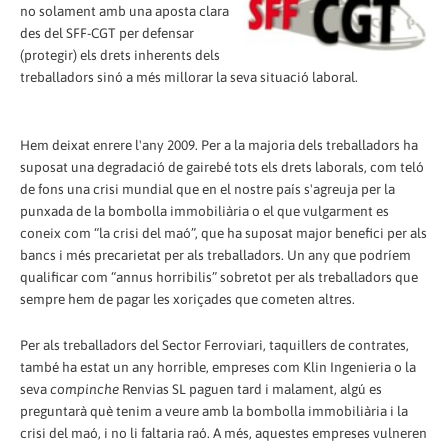
no solament amb una aposta clara
des del SFF-CGT per defensar
(protegir) els drets inherents dels
treballadors sinó a més millorar la seva situació laboral.
Hem deixat enrere l'any 2009. Per a la majoria dels treballadors ha
suposat una degradació de gairebé tots els drets laborals, com teló
de fons una crisi mundial que en el nostre país s'agreuja per la
punxada de la bombolla immobiliària o el que vulgarment es
coneix com “la crisi del maó”, que ha suposat major benefici per als
bancs i més precarietat per als treballadors. Un any que podríem
qualificar com “annus horribilis” sobretot per als treballadors que
sempre hem de pagar les xoriçades que cometen altres.
Per als treballadors del Sector Ferroviari, taquillers de contrates,
també ha estat un any horrible, empreses com Klin Ingenieria o la
seva
compinche
Renvias SL paguen tard i malament, algú es
preguntarà què tenim a veure amb la bombolla immobiliària i la
crisi del maó, i no li faltaria raó. A més, aquestes empreses vulneren