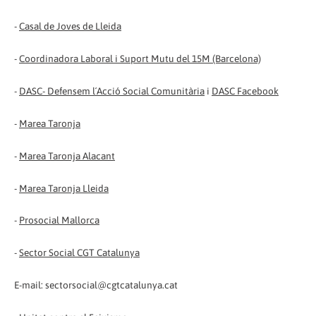
-
Casal de Joves de Lleida
-
Coordinadora Laboral i Suport Mutu del 15M (Barcelona)
-
DASC- Defensem l´Acció Social Comunitària
i
DASC Facebook
-
Marea Taronja
-
Marea Taronja Alacant
-
Marea Taronja Lleida
-
Prosocial Mallorca
-
Sector Social CGT Catalunya
E-mail: sectorsocial@cgtcatalunya.cat