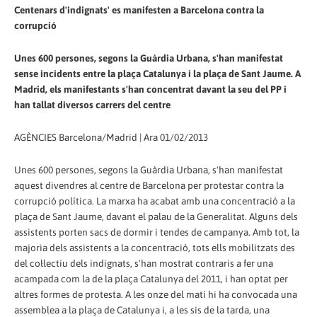
Centenars d'indignats' es manifesten a Barcelona contra la
corrupció
Unes 600 persones, segons la Guàrdia Urbana, s'han manifestat
sense incidents entre la plaça Catalunya i la plaça de Sant Jaume. A
Madrid, els manifestants s'han concentrat davant la seu del PP i
han tallat diversos carrers del centre
AGÈNCIES Barcelona/Madrid | Ara 01/02/2013
Unes 600 persones, segons la Guàrdia Urbana, s'han manifestat
aquest divendres al centre de Barcelona per protestar contra la
corrupció política. La marxa ha acabat amb una concentració a la
plaça de Sant Jaume, davant el palau de la Generalitat. Alguns dels
assistents porten sacs de dormir i tendes de campanya. Amb tot, la
majoria dels assistents a la concentració, tots ells mobilitzats des
del col·lectiu dels indignats, s'han mostrat contraris a fer una
acampada com la de la plaça Catalunya del 2011, i han optat per
altres formes de protesta. A les onze del matí hi ha convocada una
assemblea a la plaça de Catalunya i, a les sis de la tarda, una