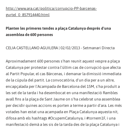
http://www.ara.cat/politica/corrupcio-PP-barcenas-
gurtel_0_857914440.html
Planten les primeres tendes a plaça Catalunya després d'una
assemblea de 600 persones
CELIA CASTELLANO AGUILERA | 02/02/2013 - Setmanari Directa
Aproximadament 600 persones s'han reunit aquest vespre a plaça
Catalunya per protestar contra l'últim cas de corrupció que afecta
al Partit Popular, el cas Bárcenas, i demanar la dimissió immediata
de la cúpula del partit. La convocatòria, d'un dia per a un altre,
encapçalada per l'Acampada de Barcelona del 15M, s'ha produït a
les set de la tarda i ha desembocat en una manifestació Rambles
avall fins a la plaça de Sant Jaume on s'ha celebrat una assemblea
per decidir quines accions es porten a terme a partir d'ara. Les més
votades han estat una acampada en Plaça Catalunya aquesta nit,
difosa amb els hashtags #OcupemCatalunya, i #tornem1F, i una
manifestació demà a les sis de la tarda des de la plaça Catalunya i