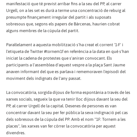
manifestació que té previst arribar fins a la seu del PP, al carrer
Urgell, on a les set es durà a terme una concentració de rebuig al
presumpte finançament irregular del partit i als suposats
sobresous que, segons els papers de Bárcenas, haurien cobrat
alguns membres de la cúpula del partit.
Paral·lelament a aquesta mobilització s'ha creat el corrent '1-F' i
l'etiqueta de Twitter #tornem1f en referència a la data en què s'han
iniciat la cadena de protestes que s'aniran convocant. Els
participants a l'assemblea d'aquest vespre a la plaça Sant Jaume
anaven informant del que es parlava i rememoraven l'episodi del
moviment dels indignats de l'any passat.
La convocatòria, sorgida dijous de forma espontània a través de les
xarxes socials, segueix la que va tenir lloc dijous davant la seu del
PP, al carrer Urgell de la capital. Desenes de persones es van
concentrar davant la seu per fer pública la seva indignació pel cas
dels sobresous de la cúpula del PP. Amb el nom "1F: Tornem a les
places", les xarxes van fer córrer la convocatòria per aquest
divendres.