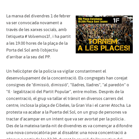
La marxa del divendres 1 de febrer
va ser convocada novament a
través de les xarxes socials, amb
l'etiqueta # Volvemos1f , i ha partit
a les 19.00 hores de la plaça de la
Porta del Sol amb l'objectiu
d'arribar a la seu del PP.
Un helicòpter de la policia va vigilar constantment el
desenvolupament de la concentració. Els congregats han corejat
consignes de "dimissió, dimissió", "lladres, lladres", "al paredón" o
"Il · legalització del Partit Popular", entre moltes. Després de la
concentració, el ​​grup va tallar el trànsit en diversos carrers del
centre, inclosa la plaça de Cibeles, la Gran Via i el carrer Atocha. La
protesta va acabar a la Puerta del Sol, on un grup de persones va
tractar d'acampar en un intent que va ser avortat per la policia .
Des de la mateixa tarda-nit de divendres es va començar a difondre
una nova convocatòria per al dissabte: una nova concentració a