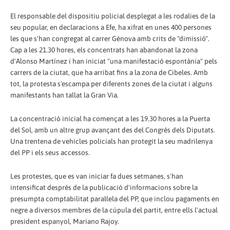
El responsable del dispositiu policial desplegat a les rodalies de la
seu popular, en declaracions a Efe, ha xifrat en unes 400 persones
les que s'han congregat al carrer Gènova amb crits de "dimissió".
Cap a les 21.30 hores, els concentrats han abandonat la zona
d'Alonso Martínez i han iniciat "una manifestació espontània" pels
carrers de la ciutat, que ha arribat fins a la zona de Cibeles. Amb
tot, la protesta s'escampa per diferents zones de la ciutat i alguns
manifestants han tallat la Gran Via.
La concentració inicial ha començat a les 19.30 hores a la Puerta
del Sol, amb un altre grup avançant des del Congrés dels Diputats.
Una trentena de vehicles policials han protegit la seu madrilenya
del PP i els seus accessos.
Les protestes, que es van iniciar fa dues setmanes, s'han
intensificat després de la publicació d'informacions sobre la
presumpta comptabilitat paral·lela del PP, que inclou pagaments en
negre a diversos membres de la cúpula del partit, entre ells l'actual
president espanyol, Mariano Rajoy.