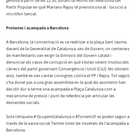
gènova a partir de les 12.30, durant la reunió de l'executiva del
Partit Popular en què Mariano Rajoy té prevista una al · locució a
micròfon tancat.
Protestes i acampada a Barcelona
A Barcelona, ​​la concentració es va realitzar a la plaça Sant Jaume,
davant de la Generalitat de Catalunya, seu de Govern, on centenars
de manifestants van exigir la dimissió del Govern català i
denunciar els casos de corrupció en què s'estan veient involucrats
càrrecs del partit governant Convergència i Unió (CiU). No obstant
això, també es van cantar consignes contra el PP i Rajoy. Tot seguit,
s'ha donat pas a una gran assemblea en la qual els assistents han
decidit dur a terme una acampada a Plaça Catalunya com a
mecanisme de pressió i punt de referència per articular les
demandes socials.
Sota l'etiqueta # OcupemCatalunya o #Tornem1F es poden seguir a
través de la xarxa social Twitter totes les novetats de l'acampada a
Barcelona.