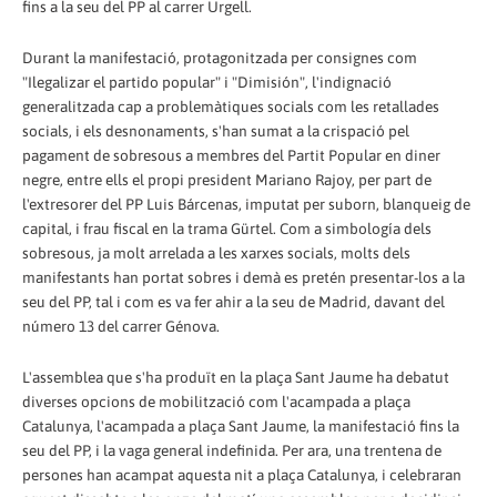
fins a la seu del PP al carrer Urgell.
Durant la manifestació, protagonitzada per consignes com
"Ilegalizar el partido popular" i "Dimisión", l'indignació
generalitzada cap a problemàtiques socials com les retallades
socials, i els desnonaments, s'han sumat a la crispació pel
pagament de sobresous a membres del Partit Popular en diner
negre, entre ells el propi president Mariano Rajoy, per part de
l'extresorer del PP Luis Bárcenas, imputat per suborn, blanqueig de
capital, i frau fiscal en la trama Gürtel. Com a simbología dels
sobresous, ja molt arrelada a les xarxes socials, molts dels
manifestants han portat sobres i demà es pretén presentar-los a la
seu del PP, tal i com es va fer ahir a la seu de Madrid, davant del
número 13 del carrer Génova.
L'assemblea que s'ha produït en la plaça Sant Jaume ha debatut
diverses opcions de mobilització com l'acampada a plaça
Catalunya, l'acampada a plaça Sant Jaume, la manifestació fins la
seu del PP, i la vaga general indefinida. Per ara, una trentena de
persones han acampat aquesta nit a plaça Catalunya, i celebraran