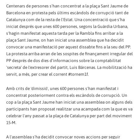
Centenars de persones s'han concentrat a la plaça Sant Jaume de
Barcelona en protesta pels últims escàndols de corrupció tant de
Catalunya com de la resta de l'Estat. Una concentració que s'ha
iniciat després que unes 600 persones, segons la Guàrdia Urbana,
s'hagin manifestat aquesta tarda per la Rambla fins arribar a la
plaça Sant Jaume, on han iniciat una assemblea que ha decidit
convocar una manifestació per aquest dissabte fins a la seu del PP.
La protesta arriba arran de les sospites de finançament irregular del
PP després de dos dies d'informacions sobre la comptabilitat
'secreta' de l'extresorer del partit, Luis Bárcenas. La mobilització ha
servit, a més, per crear el corrent #tornem1f.
Amb crits de 'dimissió', unes 600 persones s'han manifestat i
concentrat posteriorment contra els escàndols de corrupció. Un
cop a la plaça Sant Jaume han iniciat una assemblea on alguns dels
participants han proposat realitzar una acampada com la que es va
celebrar l'any passat a la plaça de Catalunya per part del moviment
15-M.
A l'assemblea s'ha decidit convocar noves accions per seguir