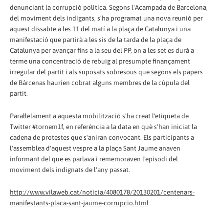
denunciant la corrupció política. Segons l'Acampada de Barcelona,
del moviment dels indigants, s'ha programat una nova reunió per
aquest dissabte a les 11 del matí a la plaça de Catalunya i una
manifestació que partirà a les sis de la tarda de la plaça de
Catalunya per avançar fins a la seu del PP, on a les set es durà a
terme una concentració de rebuig al presumpte finançament
irregular del partit i als suposats sobresous que segons els papers
de Bárcenas haurien cobrat alguns membres de la cúpula del
partit.
Paral·lelament a aquesta mobilització s'ha creat l'etiqueta de
Twitter #tornem1f, en referència a la data en què s'han iniciat la
cadena de protestes que s'aniran convocant. Els participants a
l'assemblea d'aquest vespre a la plaça Sant Jaume anaven
informant del que es parlava i rememoraven l'episodi del
moviment dels indignats de l'any passat.
http://www.vilaweb.cat/noticia/4080178/20130201/centenars-
manifestants-placa-sant-jaume-corrupcio.html