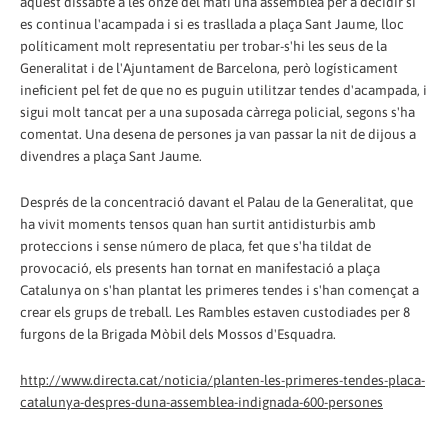
aquest dissabte a les onze del matí una assemblea per a decidir si
es continua l'acampada i si es trasllada a plaça Sant Jaume, lloc
políticament molt representatiu per trobar-s'hi les seus de la
Generalitat i de l'Ajuntament de Barcelona, però logísticament
ineficient pel fet de que no es puguin utilitzar tendes d'acampada, i
sigui molt tancat per a una suposada càrrega policial, segons s'ha
comentat. Una desena de persones ja van passar la nit de dijous a
divendres a plaça Sant Jaume.
Després de la concentració davant el Palau de la Generalitat, que
ha vivit moments tensos quan han surtit antidisturbis amb
proteccions i sense número de placa, fet que s'ha tildat de
provocació, els presents han tornat en manifestació a plaça
Catalunya on s'han plantat les primeres tendes i s'han començat a
crear els grups de treball. Les Rambles estaven custodiades per 8
furgons de la Brigada Mòbil dels Mossos d'Esquadra.
http://www.directa.cat/noticia/planten-les-primeres-tendes-placa-
catalunya-despres-duna-assemblea-indignada-600-persones