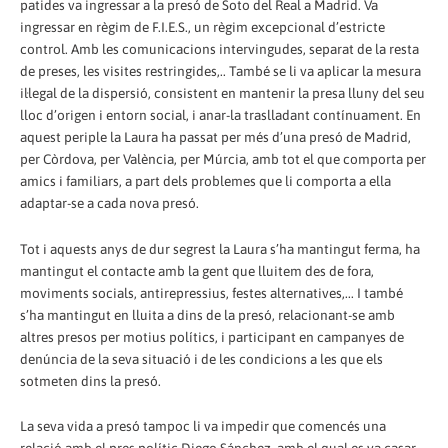
patides va ingressar a la presó de Soto del Real a Madrid. Va
ingressar en règim de F.I.E.S., un règim excepcional d’estricte
control. Amb les comunicacions intervingudes, separat de la resta
de preses, les visites restringides,.. També se li va aplicar la mesura
il·legal de la dispersió, consistent en mantenir la presa lluny del seu
lloc d’origen i entorn social, i anar-la traslladant contínuament. En
aquest periple la Laura ha passat per més d’una presó de Madrid,
per Còrdova, per València, per Múrcia, amb tot el que comporta per
amics i familiars, a part dels problemes que li comporta a ella
adaptar-se a cada nova presó.
Tot i aquests anys de dur segrest la Laura s’ha mantingut ferma, ha
mantingut el contacte amb la gent que lluitem des de fora,
moviments socials, antirepressius, festes alternatives,... I també
s’ha mantingut en lluita a dins de la presó, relacionant-se amb
altres presos per motius polítics, i participant en campanyes de
denúncia de la seva situació i de les condicions a les que els
sotmeten dins la presó.
La seva vida a presó tampoc li va impedir que comencés una