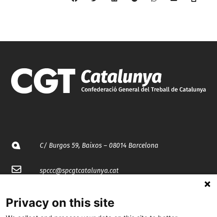
C/ Burgos 59, Baixos – 08014 Barcelona
spccc@
spcgtcatalunya.cat
935 120 481
Privacy on this site