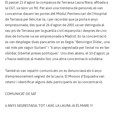
El passat 21 d'agost la companya de Terrassa Laura Riera, afiliada a
la CGT, va tenir un fill. Per això una trentena de persones es van
concentrar davant les portes del Mòdul Penitenciari de l'Hospital
de Terrassa per felicitar-la, i per recordar que ja porta 6 anys
empressonada, des que el 26 d'agost de 2001 va ser detinguda al
seu pis de Terrassa per la guardia civil espanyola i despres de cinc
dies de tortures va ser empresonada a Madrid. En la concentració
es van desplegar dues pancartes o­n es llegia: "Benvingut Dídac, una
raó més per seguir lluitant" i "6 anys segrestada per l'estat no en fan
oblidar, llibertat preses polítiques". Uns dies abans, el 10 d'agost, ja
s'havia realitzat al mateix lloc una altra concentració solidària.
També es van repartir comunicats o­n es denunciava els 6 anys
d'empresonament-segrest de la Laura. El Mossos d'Esquadra van
retenir i identificar alguns dels participants en la concentració.
COMUNICAT DE SAT
6 ANYS SEGRESTADA, TOT I AIXÍ, LA LAURA JA ÉS MARE !!!