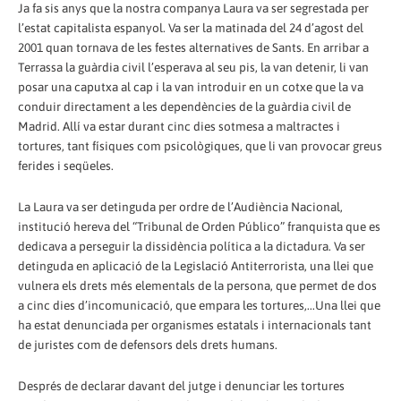
Ja fa sis anys que la nostra companya Laura va ser segrestada per
l’estat capitalista espanyol. Va ser la matinada del 24 d’agost del
2001 quan tornava de les festes alternatives de Sants. En arribar a
Terrassa la guàrdia civil l’esperava al seu pis, la van detenir, li van
posar una caputxa al cap i la van introduir en un cotxe que la va
conduir directament a les dependències de la guàrdia civil de
Madrid. Allí va estar durant cinc dies sotmesa a maltractes i
tortures, tant físiques com psicològiques, que li van provocar greus
ferides i seqüeles.
La Laura va ser detinguda per ordre de l’Audiència Nacional,
institució hereva del “Tribunal de Orden Público” franquista que es
dedicava a perseguir la dissidència política a la dictadura. Va ser
detinguda en aplicació de la Legislació Antiterrorista, una llei que
vulnera els drets més elementals de la persona, que permet de dos
a cinc dies d’incomunicació, que empara les tortures,...Una llei que
ha estat denunciada per organismes estatals i internacionals tant
de juristes com de defensors dels drets humans.
Després de declarar davant del jutge i denunciar les tortures