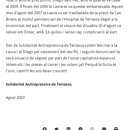
relació amb el pres polític Diego Sánchez, amb el qual es va casar
al 2004. A finals del 2006 la Laura es va quedar embarassada. Aquest
mes d’agost del 2007 la Laura va ser traslladada de la presó de Can
Brians al mòdul penitenciari de l’Hospital de Terrassa degut a la
proximitat del part. Finalment al vespre del dissabte 20 d’agost va
néixer em Dídac, amb 3,6 quilos i sense cap complicació al part.
Des de Solidaritat Antirepressiva de Terrassa volem felicitar a la
Laura i al Diego pel naixement del seu fill, i seguim denunciant la
seva situació de segrest per part de l’estat capitalista espanyol.
Volem els i les preses al carrer i les volem ja!! Perquè la lluita és
l’únic camí!!! No ens faran creure!!!
Solidaritat Antirepressiva de Terrassa.
Agost 2007.