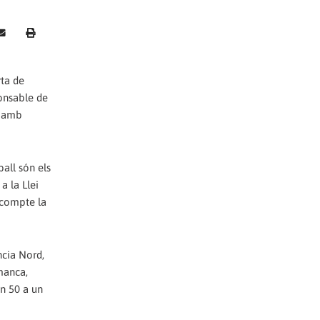
rta de
ponsable de
r amb
ball són els
a la Llei
n compte la
ncia Nord,
manca,
un 50 a un