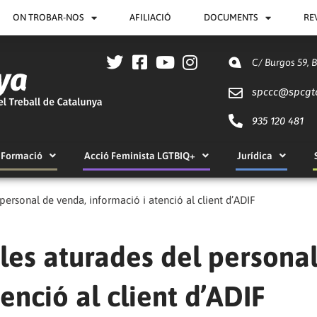
ON TROBAR-NOS
AFILIACIÓ
DOCUMENTS
RE
C/ Burgos 59, 
spccc@
spcgt
935 120 481
Formació
Acció Feminista LGTBIQ+
Jurídica
ersonal de venda, informació i atenció al client d’ADIF
les aturades del persona
enció al client d’ADIF