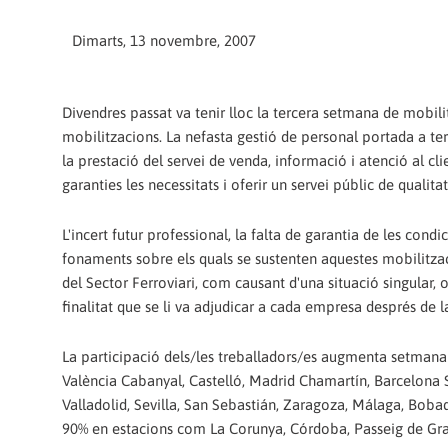
Dimarts, 13 novembre, 2007
Divendres passat va tenir lloc la tercera setmana de mobili
mobilitzacions. La nefasta gestió de personal portada a ter
la prestació del servei de venda, informació i atenció al 
garanties les necessitats i oferir un servei públic de qualitat
L'incert futur professional, la falta de garantia de les condic
fonaments sobre els quals se sustenten aquestes mobilitzaci
del Sector Ferroviari, com causant d'una situació singular, 
finalitat que se li va adjudicar a cada empresa després de l
La participació dels/les treballadors/es augmenta setman
València Cabanyal, Castelló, Madrid Chamartín, Barcelona S
Valladolid, Sevilla, San Sebastián, Zaragoza, Málaga, Bobadi
90% en estacions com La Corunya, Córdoba, Passeig de Gra