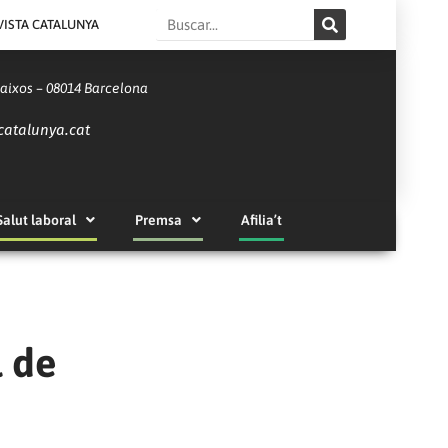
Search
VISTA CATALUNYA
Baixos – 08014 Barcelona
catalunya.cat
Salut laboral
Premsa
Afilia’t
l de