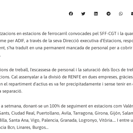
tzacions en estacions de ferrocarril convocades pel SFF-CGT i la qua
me per ADIF, a través de la seva Direcció executiva d'Estacions, res
client, s'ha traduït en una permanent mancada de personal per a cobri
.
ions de treball, l'escassesa de personal i la saturació dels llocs de tre
ons. Cal assenyalar a la divisió de RENFE en dues empreses, gràcies 
on el repartiment d'actius es va fer precipitadamente i sense tenir e
a separació.
a a setmana, donant-se un 100% de seguiment en estacions com Valè
ants, Ciudad Real, Puertollano, Avila, Tarragona, Girona, Gijón, Sala
lla, Santa Ana, Vigo, Palencia, Granada, Logronyo, Vitòria…. I entre 
cia Bcn, Linares, Burgos…