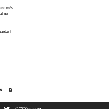
'uns més
 al no
uardar i
@CGTCatalunya