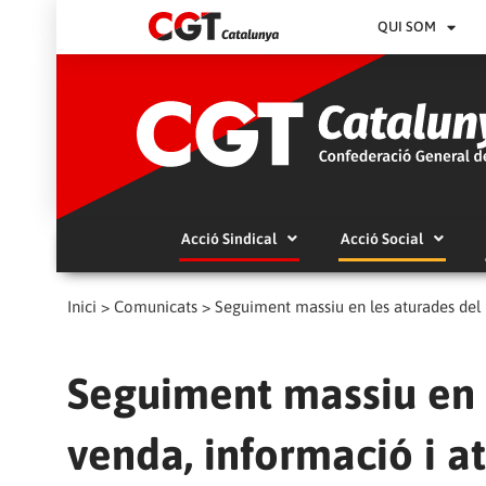
QUI SOM
Acció Sindical
Acció Social
Inici
>
Comunicats
>
Seguiment massiu en les aturades del p
Seguiment massiu en 
venda, informació i at