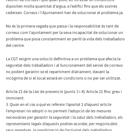
dipositen molta quantitat d'aigua, a l'edifici fins que els sostres
cedeixen. Correus i l'Ajuntament han de solucionar el problema ja.
No és la primera vegada que passa i la responsabilitat és tant de
correus com l'ajuntament per la seva incapacitat de solucionar un
problema que posa constantment en perill la vida dels treballadors
del centre.
La CGT exigim una solució definitiva a un problema que afecta la
seguretat dels treballadors i al funcionament del servei de correus
no podent garantir-se el repartiment diàriament, davant la
incògnita de si el local estarà en condicions o no per ser utilitzat.
Article 21 de la Llei de prevenció (punts 3 i 4): Article 21 Risc greu i
imminent:
3. Quan en el cas a què es refereix l'apartat 1 d'aquest article
l'empresari no adopti o no permeti l'adopció de les mesures
necessàries per garantir la seguretat i la salut dels treballadors, els
representants legals d'aquests podran acordar, per majoria dels
seus membres, la paralització de l'activitat dels treballadors