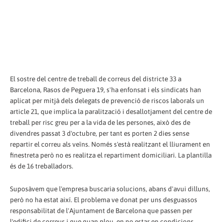
El sostre del centre de treball de correus del districte 33 a
Barcelona, ​​Rasos de Peguera 19, s'ha enfonsat i els sindicats han
aplicat per mitjà dels delegats de prevenció de riscos laborals un
article 21, que implica la paralització i desallotjament del centre de
treball per risc greu per a la vida de les persones, això des de
divendres passat 3 d'octubre, per tant es porten 2 dies sense
repartir el correu als veïns. Només s'està realitzant el lliurament en
finestreta però no es realitza el repartiment domiciliari. La plantilla
és de 16 treballadors.
Suposàvem que l'empresa buscaria solucions, abans d'avui dilluns,
però no ha estat així. El problema ve donat per uns desguassos
responsabilitat de l'Ajuntament de Barcelona que passen per
l'edifici de correus i que quan plou, en no estar en condicions