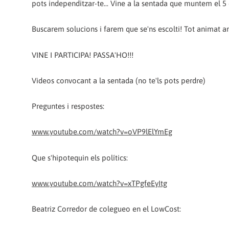
pots independitzar-te... Vine a la sentada que muntem el 5 
Buscarem solucions i farem que se'ns escolti! Tot animat am
VINE I PARTICIPA! PASSA'HO!!!
Videos convocant a la sentada (no te'ls pots perdre)
Preguntes i respostes:
www.youtube.com/watch?v=oVP9lElYmEg
Que s'hipotequin els polítics:
www.youtube.com/watch?v=xTPgfeEyItg
Beatriz Corredor de colegueo en el LowCost: