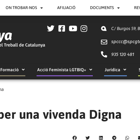
ON TROBAR-NOS
AFILIACIÓ
DOCUMENTS
RE
C/ Burgos 59, 
spccc@
spcgt
935 120 481
Formació
Acció Feminista LGTBIQ+
Jurídica
na
per una vivenda Digna