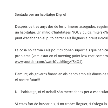
Sentada per un habitatge Digne!
Després de tres anys des de les primeres assegudes, seguim
un habitatge. Un milió d'habitatges NOUS buids, milers d'h
punt d'acabar en el puto carrer i els lloguers a preus ridícul
La cosa no canvia i els polítics donen suport als que han ca
problema (vam estar en el meeting point low cost compro
www.youtube.com/watch?v=I65ogzY54O4
).
Damunt, els governs financíen als bancs amb els diners de 
el nostre futur!!!
Ni l'habitatge, ni el treball són mercaderies per a especular
Si estas fart de buscar pis, si no trobes lloguer, si t'ofega la