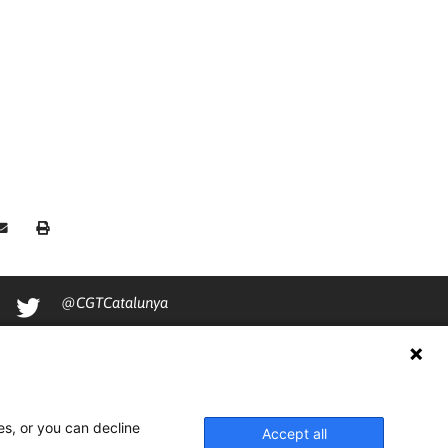
@CGTCatalunya
cgtcatalunya
CGTCatalunya
cgtcatalunya
es, or you can decline
Accept all