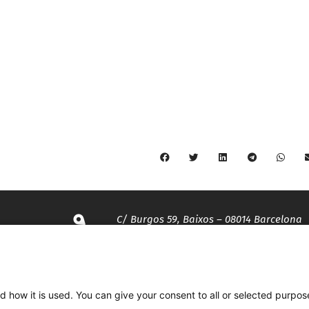
C/ Burgos 59, Baixos – 08014 Barcelona
spccc@
spcgtcatalunya.cat
d how it is used. You can give your consent to all or selected purpos
935 120 481