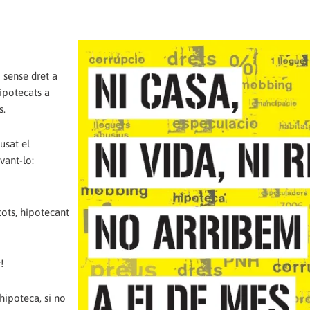
 sense dret a
ipotecats a
s.
usat el
vant-lo:
tots, hipotecant
!
 hipoteca, si no