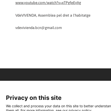
www.youtube.com/watch?v=xTPgfeEyItg
VdeVIVENDA, Assemblea pel dret a l'habitatge
vdevivienda.bcn@gmail.com
Privacy on this site
We collect and process your data on this site to better understan
them all. For more information, see our privacy policy.