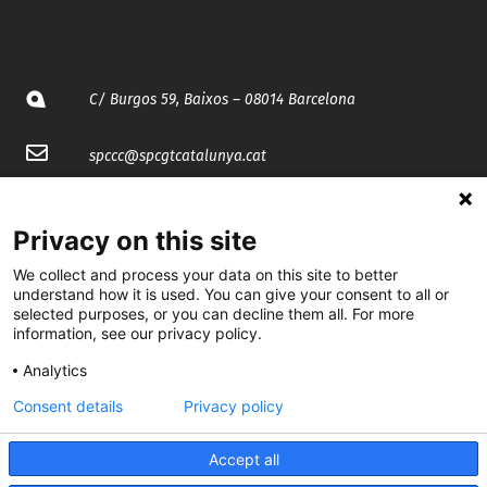
C/ Burgos 59, Baixos – 08014 Barcelona
spccc@
spcgtcatalunya.cat
935 120 481
Privacy on this site
@CGTCatalunya
We collect and process your data on this site to better
understand how it is used. You can give your consent to all or
selected purposes, or you can decline them all. For more
cgtcatalunya
information, see our privacy policy.
CGTCatalunya
Analytics
cgtcatalunya
Consent details
Privacy policy
Accept all