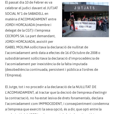
El passat dia 10 de Febrer es va
celebrar el judici davant el JUTJAT
SOCIAL Nº1 de SABADELL en
matèria d'ACOMIADAMENT entre
JORDI HORCAJADA (membre i
delegat de la CGT) i l'empresa
CECROPS SA. La part demandant,
JORDI HORCAJADA, assistit per
ISABEL MOLINA sol·licitava la declaració de nul·litat de
l'acomiadament amb data a efectes de 16 d'Octubre de 2008 o
subsidiàriament sol·licitava la declaració d'improcedència de
l'acomiadament per inexistència de la falta imputada
(desobediència continuada, persistent i pública a l'ordres de
l'Empresa).
El Jutge, tot i no procedir a la declaració de la NUL·LITAT DE
L'ACOMIADAMENT, al tractar que la decisió de l'empresa d'extingir
la contractació, no ha estat lesiva de drets fonamentals, declara
l'acomiadament com IMPROCEDENT, i conseqüentment condemna
a l'empresa que exerciti la seva opció, és a dir, que opti entre la