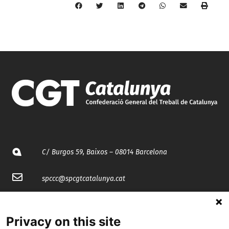
C/ Burgos 59, Baixos – 08014 Barcelona
spccc@
spcgtcatalunya.cat
935 120 481
Privacy on this site